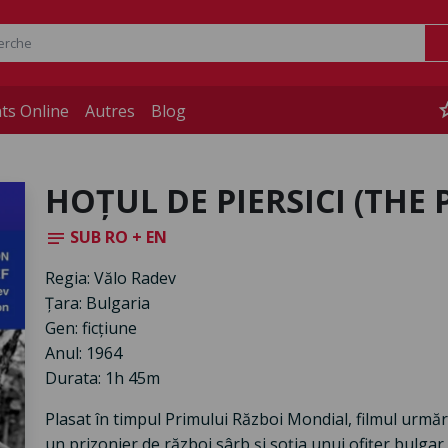
st
ts Online
Autres
Blog
HOȚUL DE PIERSICI (THE 
SUB RO + EN
notes
Regia: Vălo Radev
Țara: Bulgaria
Gen: ficțiune
Anul: 1964
Durata: 1h 45m
Plasat în timpul Primului Război Mondial, filmul urmă
un prizonier de război sârb și soția unui ofițer bulgar, 