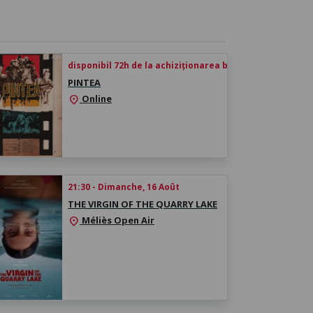
disponibil 72h de la achiziționarea biletului
PINTEA
Online
location_on
21:30 - Dimanche, 16 Août
THE VIRGIN OF THE QUARRY LAKE
Méliès Open Air
location_on