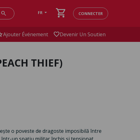
shopping_cart
search
FR
CONNECTER
ar
favorite
Ajouter Événement
Devenir Un Soutien
PEACH THIEF)
rește o poveste de dragoste imposibilă între
într-un spațiu militar închis și tensionat.