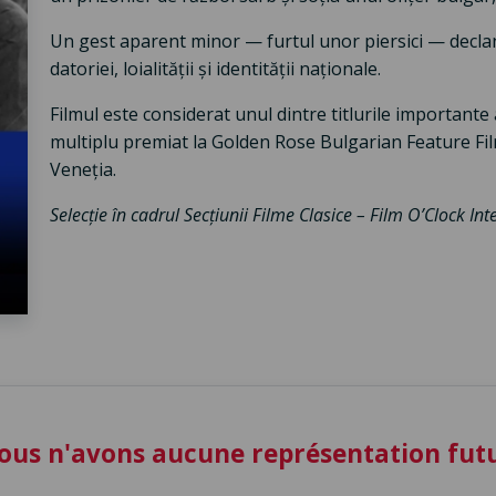
Un gest aparent minor — furtul unor piersici — declan
datoriei, loialității și identității naționale.
Filmul este considerat unul dintre titlurile importante 
multiplu premiat la Golden Rose Bulgarian Feature Film 
Veneția.
Selecție în cadrul Secțiunii Filme Clasice – Film O’Clock Int
ous n'avons aucune représentation fu