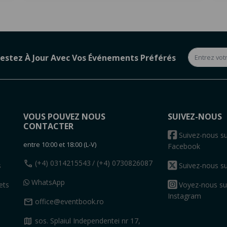
estez À Jour Avec Vos Événements Préférés
VOUS POUVEZ NOUS
SUIVEZ-NOUS
CONTACTER
s
Suivez-nous su
entre 10:00 et 18:00 (L-V)
Facebook
call
(+4) 0314215543
/ (+4) 0730826087
s
Suivez-nous su
WhatsApp
ets
Voyez-nous su
Instagram
mail
office@eventbook.ro
map
sos. Splaiul Independentei nr 17,