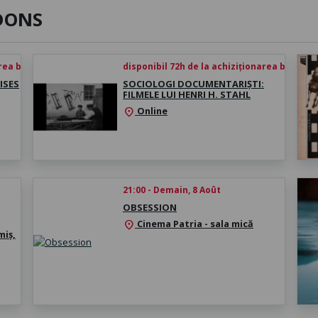
DONS
rea biletului
disponibil 72h de la achiziționarea biletului
ISES
SOCIOLOGI DOCUMENTARIȘTI:
FILMELE LUI HENRI H. STAHL
Online
location_on
21:00 - Demain, 8 Août
OBSESSION
Cinema Patria - sala mică
location_on
miș,