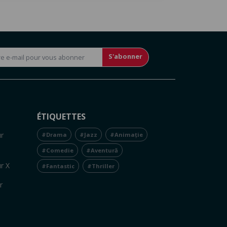
S'abonner
ÉTIQUETTES
r
#Drama
#Jazz
#Animație
#Comedie
#Aventură
r X
#Fantastic
#Thriller
r