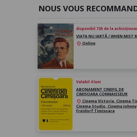
NOUS VOUS RECOMMAN
disponibil 72h de la achiziționa
VIAȚA NU IARTĂ / WHEN MIST R
Online
location_on
Valabil 4 luni
ABONAMENT CINEFIL DE
CIMIȘOARA CONNAISSEUR
Cinema Victoria, Cinema Ti
location_on
Cinema Studio, Cinema Johnny
Freidorf Timisoara