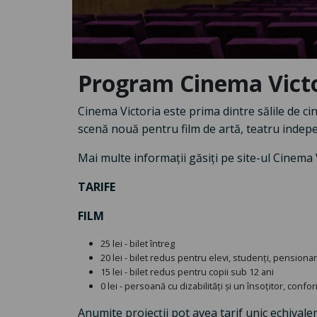
Program Cinema Victo
Cinema Victoria este prima dintre sălile de ci
scenă nouă pentru film de artă, teatru indep
Mai multe informații găsiți pe site-ul Cinema
TARIFE
FILM
25 lei - bilet întreg
20 lei - bilet redus pentru elevi, studenți, pensionar
15 lei - bilet redus pentru copii sub 12 ani
0 lei - persoană cu dizabilități și un însoțitor, confor
Anumite proiecții pot avea tarif unic echivalen