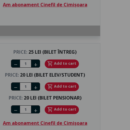
Am abonament Cinefil de Cimișoara
PRICE:
25 LEI (BILET ÎNTREG)
Number of tickets
shopping_cart
Add to cart
remove
add
PRICE:
20 LEI (BILET ELEV/STUDENT)
Number of tickets
shopping_cart
Add to cart
remove
add
PRICE:
20 LEI (BILET PENSIONAR)
Number of tickets
shopping_cart
Add to cart
remove
add
Am abonament Cinefil de Cimișoara