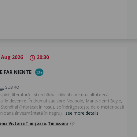
 Aug 2026
20:30
schedule
E FAR NIENTE
12+
SUB RO
otes
pirit, literatură... și un bărbat ridicol care nu-i altul decât
al în devenire. În drumul sau spre Neapole, Marie-Henri Beyle,
l Stendhal (îmbrăcat în roșu), se îndrăgostește de o misterioasă
ioană (înveșmântată în negru)....
see more details
ema Victoria Timișoara
,
Timisoara
info