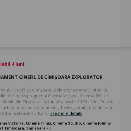
abil 4 luni
AMENT CINEFIL DE CIMIȘOARA EXPLORATOR
entul Cinefil de Cimișoara Explorator conține 5 intrări la
iile de film din programul Cinema Victoria, Cinema Timiș și
Studio din Timișoara, la tariful special de 100 de lei. Practic, la
ri achiziționate prin abonament, 1 este gratuită față de prețul
pentru biletele individuale....
see more details
ema Victoria, Cinema Timiș, Cinema Studio, Cinema Johnny
rf Timisoara
,
Timisoara
info