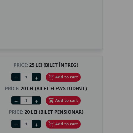
PRICE:
25 LEI (BILET ÎNTREG)
Number of tickets
shopping_cart
Add to cart
remove
add
PRICE:
20 LEI (BILET ELEV/STUDENT)
Number of tickets
shopping_cart
Add to cart
remove
add
PRICE:
20 LEI (BILET PENSIONAR)
Number of tickets
shopping_cart
Add to cart
remove
add