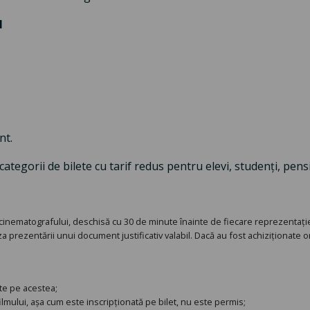
M
nt.
tegorii de bilete cu tarif redus pentru elevi, studenți, pensi
 cinematografului, deschisă cu 30 de minute înainte de fiecare reprezentație, 
prezentării unui document justificativ valabil. Dacă au fost achiziționate onlin
nate pe acestea;
ilmului, așa cum este inscripționată pe bilet, nu este permis;