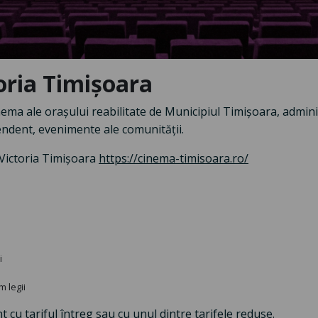
ria Timișoara
nema ale orașului reabilitate de Municipiul Timișoara, adminis
endent, evenimente ale comunității.
 Victoria Timișoara
https://cinema-
timisoara.ro/
i
m legii
t cu tariful întreg sau cu unul dintre tarifele reduse.