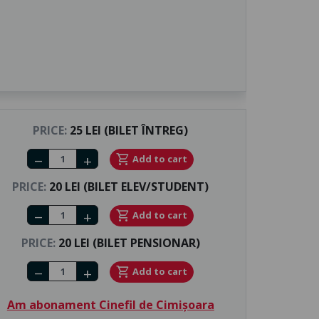
PRICE:
25 LEI (BILET ÎNTREG)
Number of tickets
shopping_cart
Add to cart
remove
add
PRICE:
20 LEI (BILET ELEV/STUDENT)
Number of tickets
shopping_cart
Add to cart
remove
add
PRICE:
20 LEI (BILET PENSIONAR)
Number of tickets
shopping_cart
Add to cart
remove
add
Am abonament Cinefil de Cimișoara