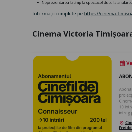
Neprezentarea la timp la spectacol duce la anularea 
Informații complete pe
https://cinema-
timiso
Cinema Victoria Timișoar
Val
calendar_month
ABON
Abonam
proiecț
Cinema 
10 intr
întreg 
Cin
location_on
Freido