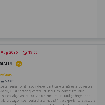
 Aug 2026
19:00
schedule
ERIALUL
15+
projection
SUB RO
notes
este un serial românesc independent care urmărește povestea
 Vlaicu, DJ și personaj central al unei lumi construite între
 și nostalgia anilor ’90–2000.Structurat în jurul ședințelor de
 ale protagonistei, serialul alternează între experiențele actuale