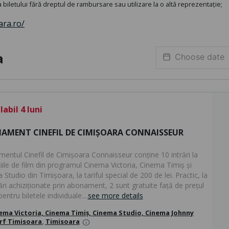
biletului fără dreptul de rambursare sau utilizare la o altă reprezentație;
ara.ro/
a
abil 4 luni
AMENT CINEFIL DE CIMIȘOARA CONNAISSEUR
entul Cinefil de Cimișoara Connaisseur conține 10 intrări la
iile de film din programul Cinema Victoria, Cinema Timiș și
Studio din Timișoara, la tariful special de 200 de lei. Practic, la
ări achiziționate prin abonament, 2 sunt gratuite față de prețul
pentru biletele individuale....
see more details
ema Victoria, Cinema Timiș, Cinema Studio, Cinema Johnny
rf Timisoara
,
Timisoara
info