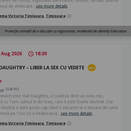
mente din trecut, explorând identitatea, relațiile, familia, iubirea
esul de vindecare....
see more details
ema Victoria Timișoara
,
Timisoara
info
Proiecție urmată de o discuție cu regizoarea, moderată de Identity Education
 Aug 2026
18:30
schedule
DAUGHTRY – LIBER LA SEX CU VEDETE
15+
e
SUB RO
notes
eutch este Gail Daughtry, o coafeză dintr-un oraș mic,
ă cu Tom, iubitul ei din liceu, care îi este foarte devotat. Dar
i liniștită e dată peste cap când o excursie la o lansare de carte
rmină pe Tom să o întâlnească....
see more details
ema Victoria Timișoara
,
Timisoara
info