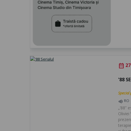
27
calendar_month
'88 S
Special 
RO
volume_up
„’88” 
Oliviei
prezent
terapie