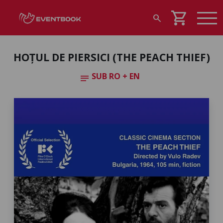
shopping_cart
search
HOȚUL DE PIERSICI (THE PEACH THIEF)
SUB RO + EN
notes