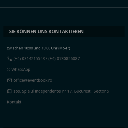
SIE KÖNNEN UNS KONTAKTIEREN
zwischen 10:00 und 18:00 Uhr (Mo-Fr)
call
(+4) 0314215543
/ (+4) 0730826087
WhatsApp
mail
office@eventbook.ro
map
sos. Splaiul Independentei nr 17, Bucuresti, Sector 5
Kontakt