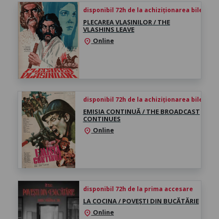
disponibil 72h de la achiziționarea biletului
PLECAREA VLAȘINILOR / THE
VLASHINS LEAVE
Online
location_on
disponibil 72h de la achiziționarea biletului
EMISIA CONTINUĂ / THE BROADCAST
CONTINUES
Online
location_on
disponibil 72h de la prima accesare
LA COCINA / POVEȘTI DIN BUCĂTĂRIE
Online
location_on