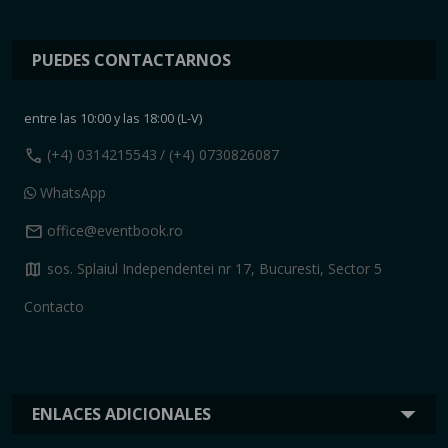
PUEDES CONTACTARNOS
entre las 10:00 y las 18:00 (L-V)
call
(+4) 0314215543
/ (+4) 0730826087
WhatsApp
mail
office@eventbook.ro
map
sos. Splaiul Independentei nr 17, Bucuresti, Sector 5
Contacto
ENLACES ADICIONALES