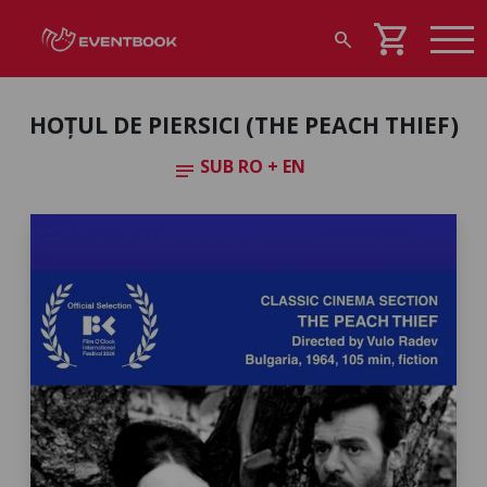
shopping_cart
search
HOȚUL DE PIERSICI (THE PEACH THIEF)
SUB RO + EN
notes