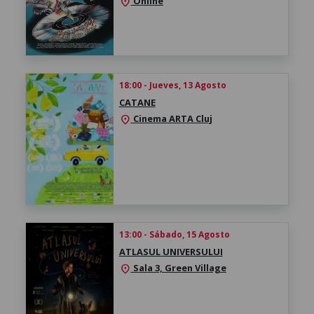
Online
location_on
18:00 - Jueves, 13 Agosto
CATANE
Cinema ARTA Cluj
location_on
13:00 - Sábado, 15 Agosto
ATLASUL UNIVERSULUI
Sala 3, Green Village
location_on