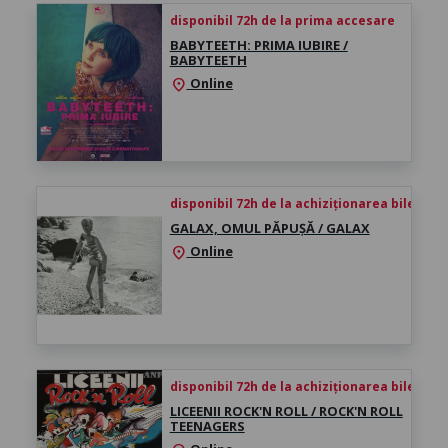
disponibil 72h de la prima accesare
BABYTEETH: PRIMA IUBIRE /
BABYTEETH
Online
location_on
disponibil 72h de la achiziționarea biletului
GALAX, OMUL PĂPUȘĂ / GALAX
Online
location_on
disponibil 72h de la achiziționarea biletului
LICEENII ROCK'N ROLL / ROCK'N ROLL
TEENAGERS