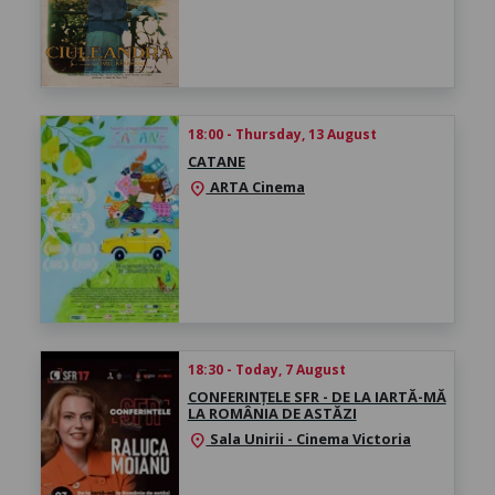
18:00 - Thursday, 13 August
CATANE
ARTA Cinema
location_on
18:30 - Today, 7 August
CONFERINȚELE SFR - DE LA IARTĂ-MĂ
LA ROMÂNIA DE ASTĂZI
Sala Unirii - Cinema Victoria
location_on