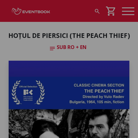
shopping_cart
search
HOȚUL DE PIERSICI (THE PEACH THIEF)
SUB RO + EN
notes