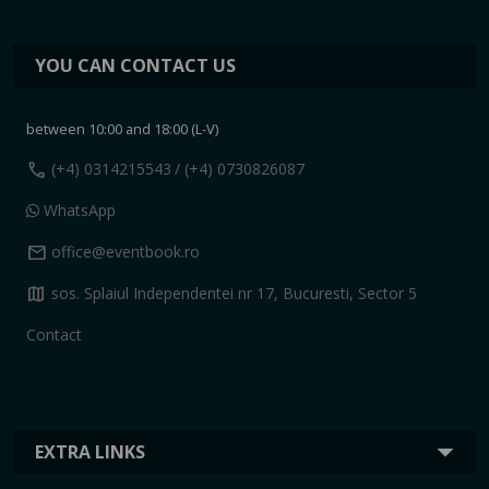
YOU CAN CONTACT US
between 10:00 and 18:00 (L-V)
call
(+4) 0314215543
/ (+4) 0730826087
WhatsApp
mail
office@eventbook.ro
map
sos. Splaiul Independentei nr 17, Bucuresti, Sector 5
Contact
EXTRA LINKS