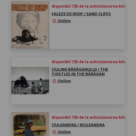
disponibil 72h de la achiziționarea biletului
FALEZE DE NISIP / SAND CLIFFS
Online
location_on
disponibil 72h de la achiziționarea biletului
CIULINII BĂRĂGANULUI / THE
THISTLES IN THE BĂRĂGAN
Online
location_on
disponibil 72h de la achiziționarea biletului
CIULEANDRA / KIULEANDRA
Online
location_on