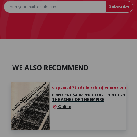
Subscribe
WE ALSO RECOMMEND
disponibil 72h de la achiziționarea biletului
PRIN CENUȘA IMPERIULUI / THROUGH
THE ASHES OF THE EMPIRE
Online
location_on