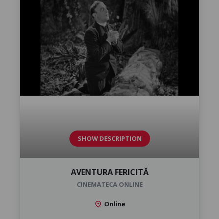
SHOW DESCRIPTION
AVENTURA FERICITĂ
CINEMATECA ONLINE
location_on
Online