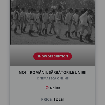
SHOW DESCRIPTION
NOI – ROMÂNII; SĂRBĂTORILE UNIRII
CINEMATECA ONLINE
location_on
Online
PRICE:
12 LEI