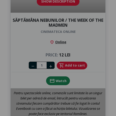
SHOW DESCRIPTION
SĂPTĂMÂNA NEBUNILOR / THE WEEK OF THE
MADMEN
CINEMATECA ONLINE
location_on
Online
PRICE:
12 LEI
Number of tickets
shopping_cart
Add to cart
remove
add
movie
Watch
Pentru spectacolele online, comenzile sunt limitate la un singur
bilet per adresă de email, întrucât pentru vizualizarea
streamului fiecare cumpărător trebuie să fie logat în contul
Eventbook cu care a făcut achiziția biletului. Vizualizarea se
poate face exclusiv pe teritoriul României.