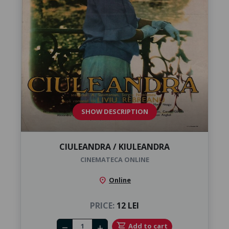
SHOW DESCRIPTION
CIULEANDRA / KIULEANDRA
CINEMATECA ONLINE
location_on
Online
PRICE:
12 LEI
Number of tickets
shopping_cart
Add to cart
remove
add