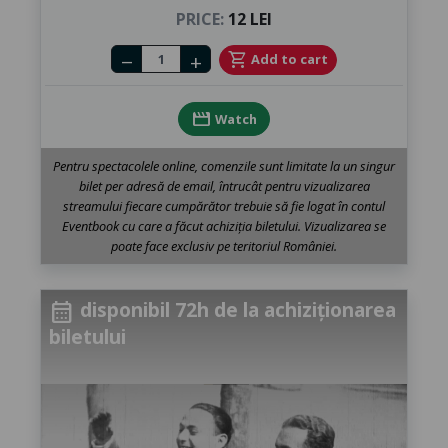
PRICE:
12 LEI
Number of tickets
shopping_cart
Add to cart
remove
add
movie
Watch
Pentru spectacolele online, comenzile sunt limitate la un singur
bilet per adresă de email, întrucât pentru vizualizarea
streamului fiecare cumpărător trebuie să fie logat în contul
Eventbook cu care a făcut achiziția biletului. Vizualizarea se
poate face exclusiv pe teritoriul României.
disponibil 72h de la achiziționarea
calendar_month
biletului