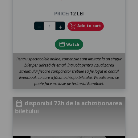
PRICE:
12 LEI
Number of tickets
shopping_cart
Add to cart
remove
add
movie
Watch
Pentru spectacolele online, comenzile sunt limitate la un singur
bilet per adresă de email, întrucât pentru vizualizarea
streamului fiecare cumpărător trebuie să fie logat în contul
Eventbook cu care a făcut achiziția biletului. Vizualizarea se
poate face exclusiv pe teritoriul României.
disponibil 72h de la achiziționarea
calendar_month
biletului