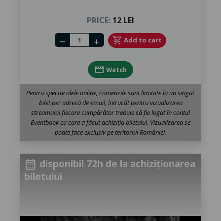
PRICE:
12 LEI
Number of tickets
shopping_cart
Add to cart
remove
add
movie
Watch
Pentru spectacolele online, comenzile sunt limitate la un singur
bilet per adresă de email, întrucât pentru vizualizarea
streamului fiecare cumpărător trebuie să fie logat în contul
Eventbook cu care a făcut achiziția biletului. Vizualizarea se
poate face exclusiv pe teritoriul României.
disponibil 72h de la achiziționarea
calendar_month
biletului