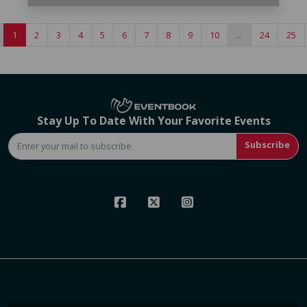
1
2
3
4
5
6
7
8
9
10
...
24
25
Stay Up To Date With Your Favorite Events
Subscribe