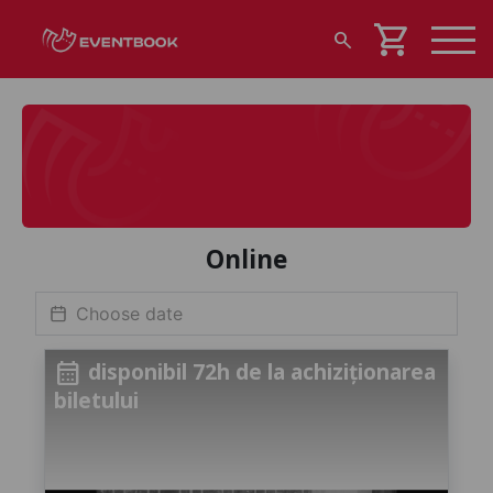
shopping_cart
search
Online
disponibil 72h de la achiziționarea
calendar_month
biletului