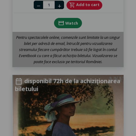
Number of tickets
shopping_cart
Add to cart
remove
add
movie
Watch
Pentru spectacolele online, comenzile sunt limitate la un singur
bilet per adresă de email, întrucât pentru vizualizarea
streamului fiecare cumpărător trebuie să fie logat în contul
Eventbook cu care a făcut achiziția biletului. Vizualizarea se
poate face exclusiv pe teritoriul României.
disponibil 72h de la achiziționarea
calendar_month
biletului