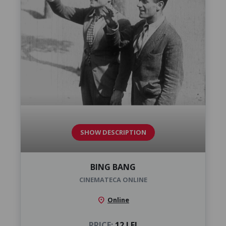
SHOW DESCRIPTION
BING BANG
CINEMATECA ONLINE
location_on
Online
PRICE:
12 LEI