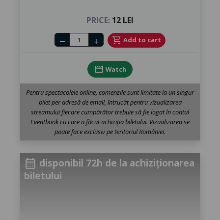
PRICE:
12 LEI
Number of tickets
shopping_cart
Add to cart
remove
add
movie
Watch
Pentru spectacolele online, comenzile sunt limitate la un singur
bilet per adresă de email, întrucât pentru vizualizarea
streamului fiecare cumpărător trebuie să fie logat în contul
Eventbook cu care a făcut achiziția biletului. Vizualizarea se
poate face exclusiv pe teritoriul României.
disponibil 72h de la achiziționarea
calendar_month
biletului