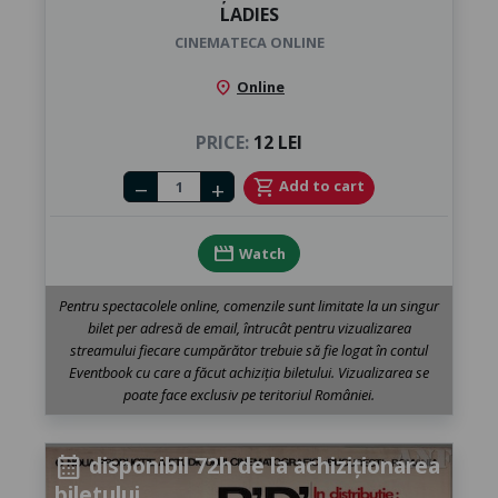
LADIES
CINEMATECA ONLINE
location_on
Online
PRICE:
12 LEI
Number of tickets
shopping_cart
Add to cart
remove
add
movie
Watch
Pentru spectacolele online, comenzile sunt limitate la un singur
bilet per adresă de email, întrucât pentru vizualizarea
streamului fiecare cumpărător trebuie să fie logat în contul
Eventbook cu care a făcut achiziția biletului. Vizualizarea se
poate face exclusiv pe teritoriul României.
disponibil 72h de la achiziționarea
calendar_month
biletului