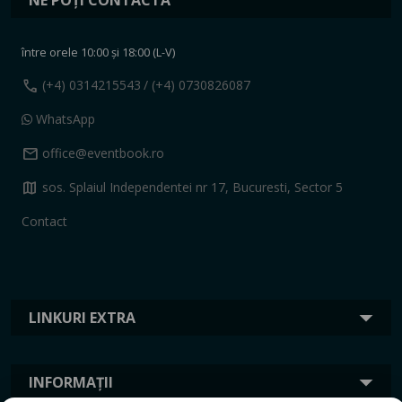
între orele 10:00 și 18:00 (L-V)
call
(+4) 0314215543
/ (+4) 0730826087
WhatsApp
mail
office@eventbook.ro
map
sos. Splaiul Independentei nr 17, Bucuresti, Sector 5
Contact
LINKURI EXTRA
INFORMAȚII