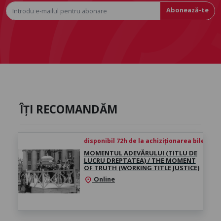
Abonează-te
ÎȚI RECOMANDĂM
disponibil 72h de la achiziționarea biletului
MOMENTUL ADEVĂRULUI (TITLU DE
LUCRU DREPTATEA) / THE MOMENT
OF TRUTH (WORKING TITLE JUSTICE)
Online
location_on