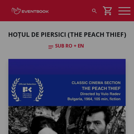
shopping_cart
search
HOȚUL DE PIERSICI (THE PEACH THIEF)
SUB RO + EN
notes