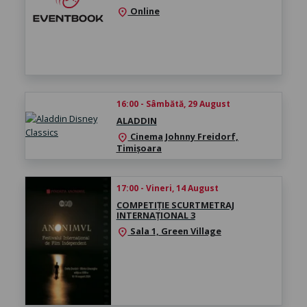
Online
location_on
16:00 - Sâmbătă, 29 August
ALADDIN
Cinema Johnny Freidorf,
location_on
Timișoara
17:00 - Vineri, 14 August
COMPETIȚIE SCURTMETRAJ
INTERNAȚIONAL 3
Sala 1, Green Village
location_on