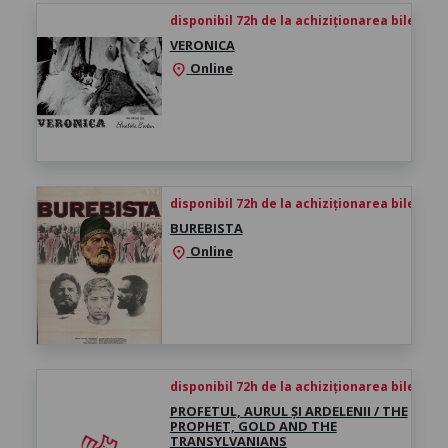
disponibil 72h de la achiziționarea biletului
VERONICA
Online
location_on
disponibil 72h de la achiziționarea biletului
BUREBISTA
Online
location_on
disponibil 72h de la achiziționarea biletului
PROFETUL, AURUL ȘI ARDELENII / THE
PROPHET, GOLD AND THE
TRANSYLVANIANS