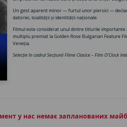
Un gest aparent minor — furtul unor piersici — declan
datoriei, loialității și identității naționale.
Filmul este considerat unul dintre titlurile importante 
multiplu premiat la Golden Rose Bulgarian Feature Film 
Veneția.
Selecție în cadrul Secțiunii Filme Clasice – Film O’Clock Int
ент у нас немає запланованих майб