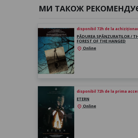
МИ ТАКОЖ РЕКОМЕНДУ
disponibil 72h de la achiziționa
PĂDUREA SPÂNZURAȚILOR / T
FOREST OF THE HANGED
Online
location_on
disponibil 72h de la prima acc
ETERN
Online
location_on