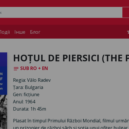
s
одії
Інше
Блог
HOȚUL DE PIERSICI (THE 
SUB RO + EN
notes
Regia: Vălo Radev
Țara: Bulgaria
Gen: ficțiune
Anul: 1964
Durata: 1h 45m
Plasat în timpul Primului Război Mondial, filmul urmă
un prizonier de război sârb și soția unui ofițer bulgar, 