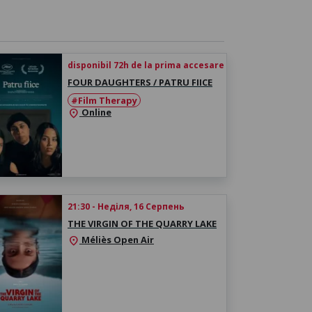
disponibil 72h de la prima accesare
FOUR DAUGHTERS / PATRU FIICE
#Film Therapy
Online
location_on
21:30 - Неділя, 16 Серпень
THE VIRGIN OF THE QUARRY LAKE
Méliès Open Air
location_on