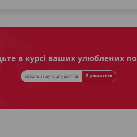
дьте в курсі ваших улюблених по
Підписатися