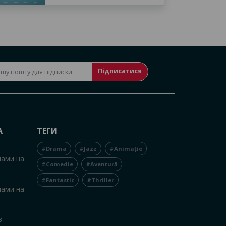
Підписатися
А
ТЕГИ
#Drama
#Jazz
#Animație
нами на
#Comedie
#Aventură
#Fantastic
#Thriller
нами на
в