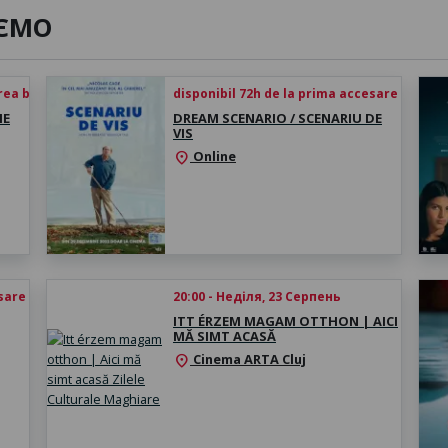
ЄМО
rea biletului
disponibil 72h de la prima accesare
HE
DREAM SCENARIO / SCENARIU DE
VIS
Online
location_on
esare
20:00 - Неділя, 23 Серпень
ITT ÉRZEM MAGAM OTTHON | AICI
MĂ SIMT ACASĂ
Cinema ARTA Cluj
location_on