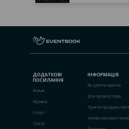
ДОДАТКОВІ
ІНФОРМАЦІЯ
ПОСИЛАННЯ
Як купити квитки
Фільм
Для промоутерів
Музика
Пункти продажу квит
Спорт
Умови використання
Театр
Політика