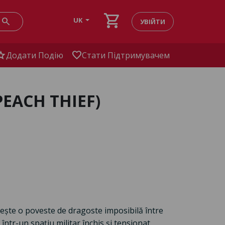
shopping_cart
search
UK
УВІЙТИ
tar
favorite
Додати Подію
Стати Підтримувачем
PEACH THIEF)
rește o poveste de dragoste imposibilă între
într-un spațiu militar închis și tensionat.