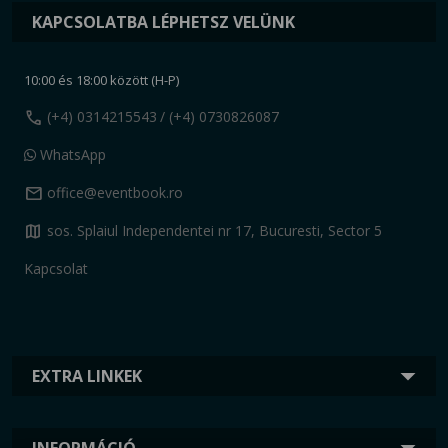
KAPCSOLATBA LÉPHETSZ VELÜNK
10:00 és 18:00 között (H-P)
call
(+4) 0314215543
/ (+4) 0730826087
WhatsApp
mail
office@eventbook.ro
map
sos. Splaiul Independentei nr 17, Bucuresti, Sector 5
Kapcsolat
EXTRA LINKEK
INFORMÁCIÓ