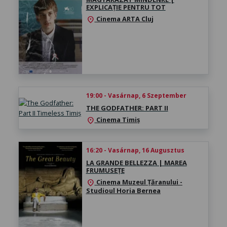
EXPLICAȚIE PENTRU TOT
Cinema ARTA Cluj
location_on
19:00 - Vasárnap, 6 Szeptember
THE GODFATHER: PART II
Cinema Timiș
location_on
16:20 - Vasárnap, 16 Augusztus
LA GRANDE BELLEZZA | MAREA
FRUMUSEȚE
Cinema Muzeul Țăranului -
location_on
Studioul Horia Bernea