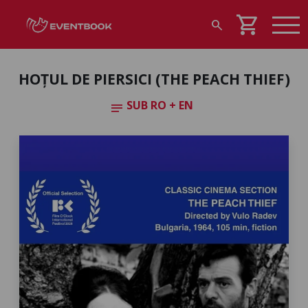
shopping_cart
search
HOȚUL DE PIERSICI (THE PEACH THIEF)
SUB RO + EN
notes