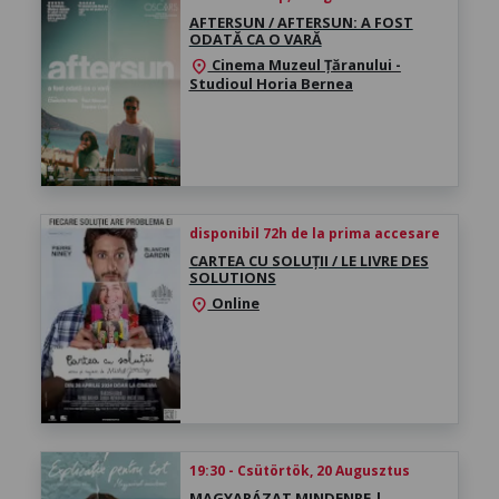
AFTERSUN / AFTERSUN: A FOST
ODATĂ CA O VARĂ
Cinema Muzeul Țăranului -
location_on
Studioul Horia Bernea
disponibil 72h de la prima accesare
CARTEA CU SOLUȚII / LE LIVRE DES
SOLUTIONS
Online
location_on
19:30 - Csütörtök, 20 Augusztus
MAGYARÁZAT MINDENRE |