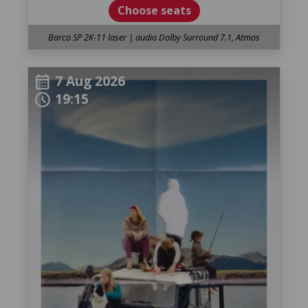
Choose seats
Barco SP 2K-11 laser | audio Dolby Surround 7.1, Atmos
7 Aug 2026
calendar_month
19:15
schedule