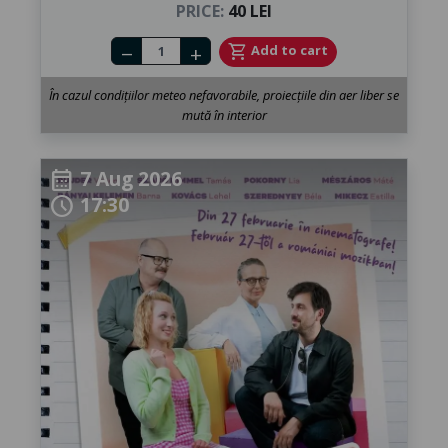
PRICE:
40 LEI
Number of tickets
shopping_cart
Add to cart
remove
add
În cazul condițiilor meteo nefavorabile, proiecțiile din aer liber se
mută în interior
7 Aug 2026
calendar_month
17:30
schedule