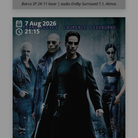
Barco SP 2K-11 laser | audio Dolby Surround 7.1, Atmos
7 Aug 2026
calendar_month
21:15
schedule