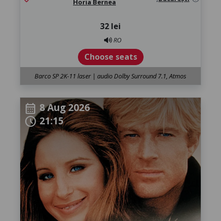
Horia Bernea
32 lei
RO
Choose seats
Barco SP 2K-11 laser | audio Dolby Surround 7.1, Atmos
8 Aug 2026
calendar_month
21:15
schedule