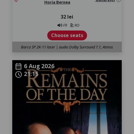
info
Horia Bernea
32 lei
FR
RO
Choose seats
Barco SP 2K-11 laser | audio Dolby Surround 7.1, Atmos
6 Aug 2026
calendar_month
21:15
schedule