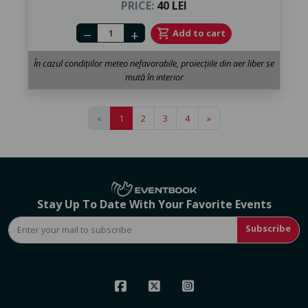
PRICE:
40 LEI
Number of tickets
shopping_cart
Add to cart
remove
add
În cazul condițiilor meteo nefavorabile, proiecțiile din aer liber se
mută în interior
«
1
2
3
4
»
Stay Up To Date With Your Favorite Events
Subscribe