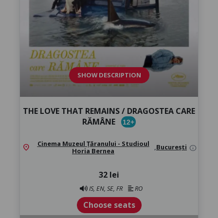
SHOW DESCRIPTION
THE LOVE THAT REMAINS / DRAGOSTEA CARE
RĂMÂNE
12+
Cinema Muzeul Țăranului - Studioul
location_on
,
București
info
Horia Bernea
32 lei
IS, EN, SE, FR
RO
Choose seats