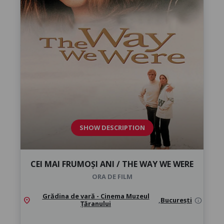
SHOW DESCRIPTION
CEI MAI FRUMOȘI ANI / THE WAY WE WERE
ORA DE FILM
Grădina de vară - Cinema Muzeul
location_on
,
București
info
Țăranului