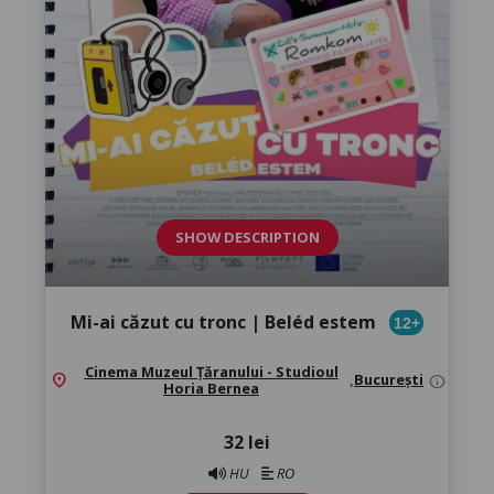
SHOW DESCRIPTION
Mi-ai căzut cu tronc | Beléd estem
12+
Cinema Muzeul Țăranului - Studioul
location_on
,
București
info
Horia Bernea
32 lei
HU
RO