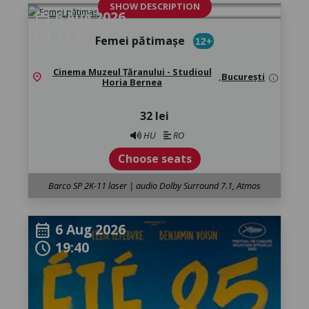
SHOW DESCRIPTION
6 Aug 2026
calendar_month
17:30
schedule
Femei pătimașe
12+
Cinema Muzeul Țăranului - Studioul
location_on
,
București
info
Horia Bernea
32 lei
HU
RO
Choose seats
Barco SP 2K-11 laser | audio Dolby Surround 7.1, Atmos
6 Aug 2026
calendar_month
19:40
schedule