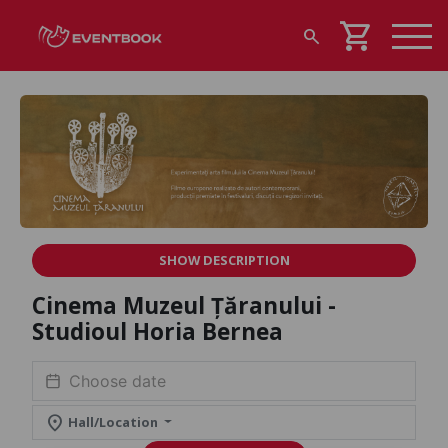
shopping_cart
search
SHOW DESCRIPTION
Cinema Muzeul Țăranului -
Studioul Horia Bernea
location_on
Hall/Location