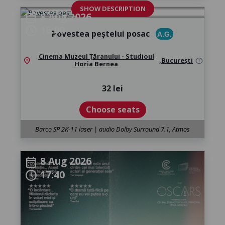
SHOW DESCRIPTION
8 Aug 2026
calendar_month
16:00
schedule
Povestea peștelui posac
A.G.
Cinema Muzeul Țăranului - Studioul
location_on
,
București
info
Horia Bernea
32 lei
Choose seats
Barco SP 2K-11 laser | audio Dolby Surround 7.1, Atmos
8 Aug 2026
calendar_month
17:40
schedule