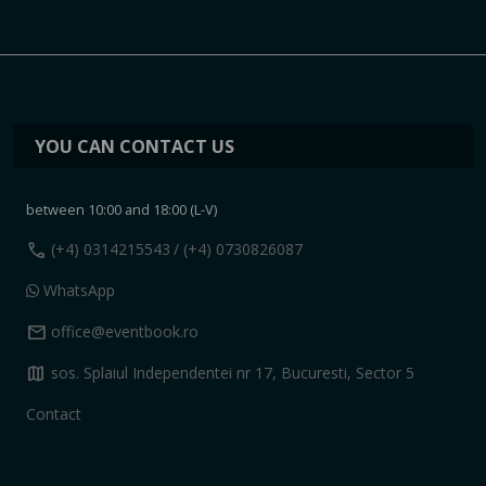
YOU CAN CONTACT US
between 10:00 and 18:00 (L-V)
call
(+4) 0314215543
/ (+4) 0730826087
WhatsApp
mail
office@eventbook.ro
map
sos. Splaiul Independentei nr 17, Bucuresti, Sector 5
Contact