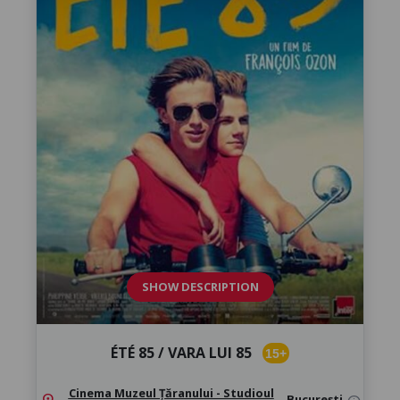
SHOW DESCRIPTION
ÉTÉ 85 / VARA LUI 85
15+
Cinema Muzeul Țăranului - Studioul
location_on
,
București