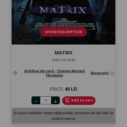
SHOW DESCRIPTION
MATRIX
ORA DE FILM
Grădina de vară - Cinema Muzeul
location_on
,
București
info
Țăranului
PRICE:
40 LEI
Number of tickets
shopping_cart
Add to cart
remove
add
În cazul condițiilor meteo nefavorabile, proiecțiile din aer liber se
mută în interior