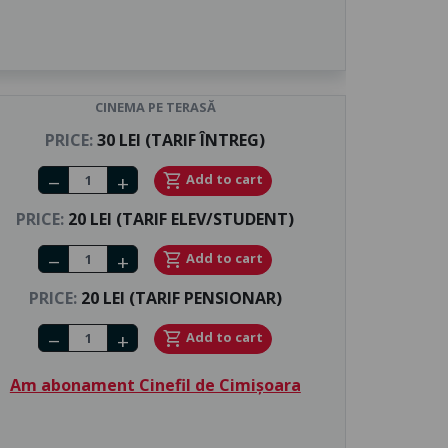
CINEMA PE TERASĂ
PRICE:
30 LEI (TARIF ÎNTREG)
Number of tickets
shopping_cart
Add to cart
remove
add
PRICE:
20 LEI (TARIF ELEV/STUDENT)
Number of tickets
shopping_cart
Add to cart
remove
add
PRICE:
20 LEI (TARIF PENSIONAR)
Number of tickets
shopping_cart
Add to cart
remove
add
Am abonament Cinefil de Cimișoara