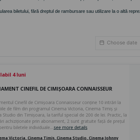
area biletului, fără dreptul de rambursare sau utilizare la o altă repre
abil 4 luni
AMENT CINEFIL DE CIMIȘOARA CONNAISSEUR
entul Cinefil de Cimișoara Connaisseur conține 10 intrări la
iile de film din programul Cinema Victoria, Cinema Timiș și
Studio din Timișoara, la tariful special de 200 de lei. Practic, la
ări achiziționate prin abonament, 2 sunt gratuite față de prețul
pentru biletele individuale....
see more details
ema Victoria, Cinema Timiș, Cinema Studio, Cinema Johnny