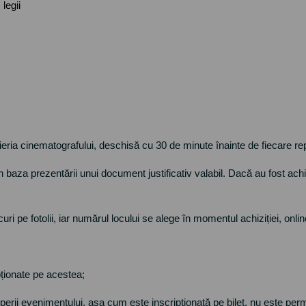
 legii
ieria cinematografului, deschisă cu 30 de minute înainte de fiecare repre
 baza prezentării unui document justificativ valabil. Dacă au fost achiziți
i pe fotolii, iar numărul locului se alege în momentul achiziției, onlin
ipționate pe acestea;
erii evenimentului, așa cum este inscripționată pe bilet, nu este perm