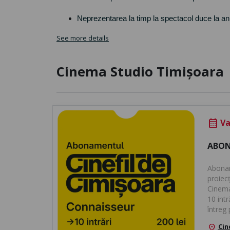
Neprezentarea la timp la spectacol duce la anul
See more details
Cinema Studio Timișoara
Val
calendar_month
ABON
Abonam
proiecț
Cinema 
10 intr
întreg 
Cin
location_on