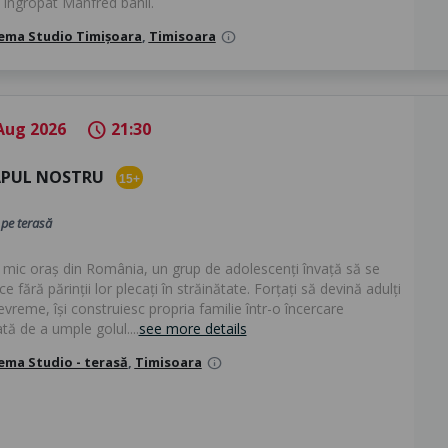
 îngropat Manfred banii.
ema Studio Timișoara
,
Timisoara
info
Aug 2026
21:30
schedule
APUL NOSTRU
15+
pe terasă
n mic oraș din România, un grup de adolescenți învață să se
e fără părinții lor plecați în străinătate. Forțați să devină adulți
vreme, își construiesc propria familie într-o încercare
tă de a umple golul....
see more details
ema Studio - terasă
,
Timisoara
info