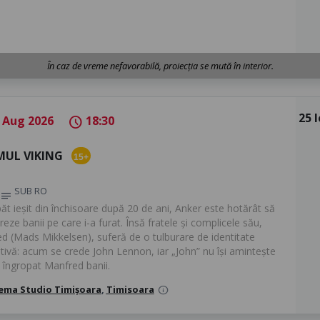
În caz de vreme nefavorabilă, proiecția se mută în interior.
25 l
 Aug 2026
18:30
schedule
MUL VIKING
15+
SUB RO
notes
ăt ieșit din închisoare după 20 de ani, Anker este hotărât să
eze banii pe care i-a furat. Însă fratele și complicele său,
d (Mads Mikkelsen), suferă de o tulburare de identitate
ativă: acum se crede John Lennon, iar „John” nu își amintește
 îngropat Manfred banii.
ema Studio Timișoara
,
Timisoara
info