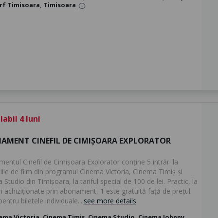
rf Timisoara
,
Timisoara
info
abil 4 luni
AMENT CINEFIL DE CIMIȘOARA EXPLORATOR
entul Cinefil de Cimișoara Explorator conține 5 intrări la
iile de film din programul Cinema Victoria, Cinema Timiș și
Studio din Timișoara, la tariful special de 100 de lei. Practic, la
ri achiziționate prin abonament, 1 este gratuită față de prețul
pentru biletele individuale....
see more details
ema Victoria, Cinema Timiș, Cinema Studio, Cinema Johnny