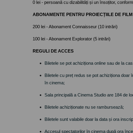
0 lei - persoană cu dizabilități și un însoțitor, conform
ABONAMENTE PENTRU PROIECȚIILE DE FILM
200 lei - Abonament Connaisseur (10 intrări)
100 lei - Abonament Explorator (5 intrări)
REGULI DE ACCES
Biletele se pot achiziționa online sau de la cas
Biletele cu preț redus se pot achiziționa doar în
în cinema;
Sala principală a Cinema Studio are 184 de locur
Biletele achiziționate nu se rambursează;
Biletele sunt valabile doar la data și ora inscr
Accesul spectatorilor în cinema după ora încep