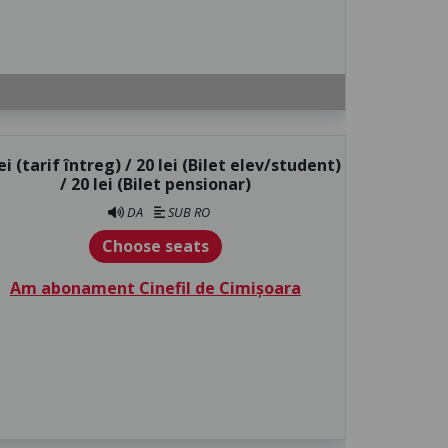
ei (tarif întreg) / 20 lei (Bilet elev/student)
/ 20 lei (Bilet pensionar)
DA
SUB RO
Choose seats
Am abonament Cinefil de Cimișoara