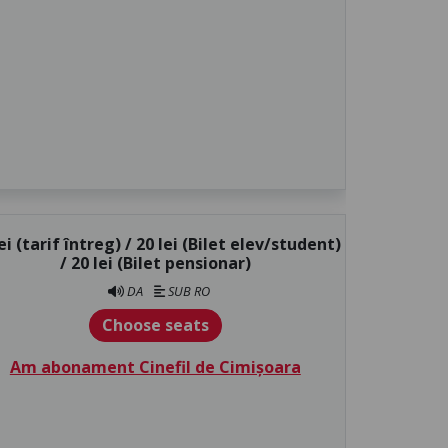
ei (tarif întreg) / 20 lei (Bilet elev/student)
/ 20 lei (Bilet pensionar)
DA
SUB RO
Choose seats
Am abonament Cinefil de Cimișoara