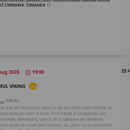
rf Timisoara
,
Timisoara
info
25 l
Aug 2026
19:00
schedule
MUL VIKING
15+
SUB RO
notes
ăt ieșit din închisoare după 20 de ani, Anker este hotărât să
eze banii pe care i-a furat. Însă fratele și complicele său,
d (Mads Mikkelsen), suferă de o tulburare de identitate
ativă: acum se crede John Lennon, iar „John” nu își amintește