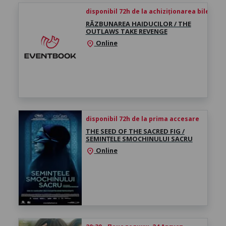
disponibil 72h de la achiziționarea biletului
RĂZBUNAREA HAIDUCILOR / THE
OUTLAWS TAKE REVENGE
Online
location_on
disponibil 72h de la prima accesare
THE SEED OF THE SACRED FIG /
SEMINȚELE SMOCHINULUI SACRU
Online
location_on