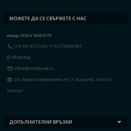
МОЖЕТЕ ДА СЕ СВЪРЖЕТЕ С НАС
между 10:00 и 18:00 (П-П)
call
(+4) 0314215543
/ (+4) 0730826087
WhatsApp
mail
office@eventbook.ro
map
sos. Splaiul Independentei nr 17, Bucuresti, Sector 5
Контакт
ДОПЪЛНИТЕЛНИ ВРЪЗКИ