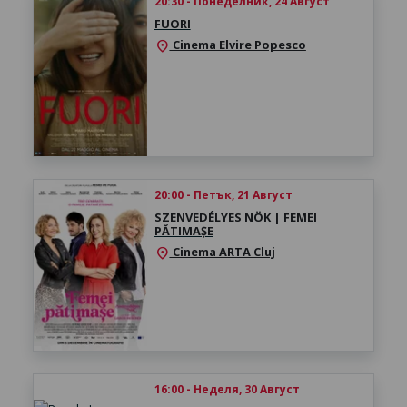
20:30 - Понеделник, 24 Август
FUORI
Cinema Elvire Popesco
location_on
20:00 - Петък, 21 Август
SZENVEDÉLYES NÖK | FEMEI
PĂTIMAȘE
Cinema ARTA Cluj
location_on
16:00 - Неделя, 30 Август