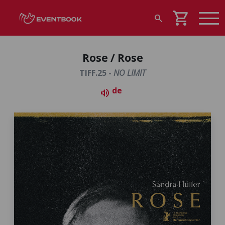
shopping_cart
search
Rose / Rose
TIFF.25 -
NO LIMIT
de
volume_up