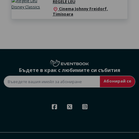
REGELE LEU
Cinema Johnny Freidorf,
location_on
Timișoara
Бъдете в крак с любимите си събития
Абонирай се