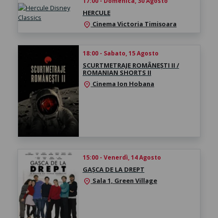
17:00 - Domenica, 30 Agosto
HERCULE
Cinema Victoria Timișoara
location_on
18:00 - Sabato, 15 Agosto
SCURTMETRAJE ROMÂNEȘTI II /
ROMANIAN SHORTS II
Cinema Ion Hobana
location_on
15:00 - Venerdì, 14 Agosto
GAȘCA DE LA DREPT
Sala 1, Green Village
location_on