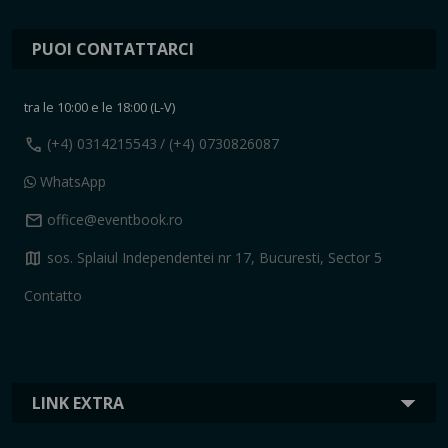
PUOI CONTATTARCI
tra le 10:00 e le 18:00 (L-V)
call
(+4) 0314215543
/ (+4) 0730826087
WhatsApp
mail
office@eventbook.ro
map
sos. Splaiul Independentei nr 17, Bucuresti, Sector 5
Contatto
LINK EXTRA