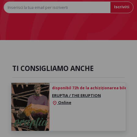
Iscriviti
TI CONSIGLIAMO ANCHE
disponibil 72h de la achiziționarea biletului
ERUPȚIA / THE ERUPTION
Online
location_on