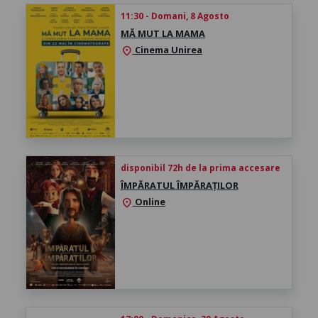
11:30 - Domani, 8 Agosto
MĂ MUT LA MAMA
Cinema Unirea
location_on
disponibil 72h de la prima accesare
ÎMPĂRATUL ÎMPĂRAȚILOR
Online
location_on