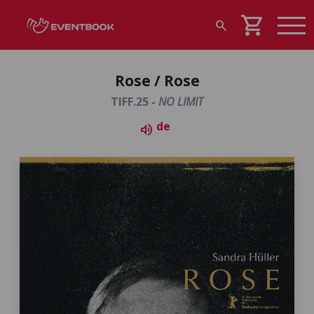
shopping_cart
search
Rose / Rose
TIFF.25 -
NO LIMIT
de
volume_up