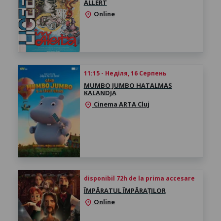
ALLERT
Online
location_on
11:15 - Неділя, 16 Серпень
MUMBO JUMBO HATALMAS
KALANDJA
Cinema ARTA Cluj
location_on
disponibil 72h de la prima accesare
ÎMPĂRATUL ÎMPĂRAȚILOR
Online
location_on