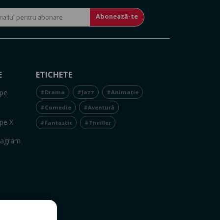
Abonează-te
E
ETICHETE
pe
#Drama
#Jazz
#Animație
#Comedie
#Aventură
pe X
#Fantastic
#Thriller
tagram