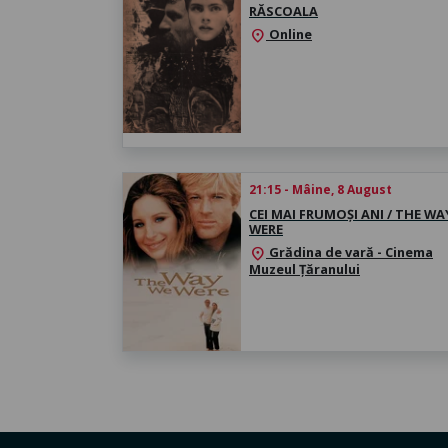
RĂSCOALA
Online
location_on
21:15 - Mâine, 8 August
CEI MAI FRUMOȘI ANI / THE WA
WERE
Grădina de vară - Cinema
location_on
Muzeul Țăranului