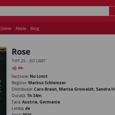
Online
Altele
Blog
Rose
TIFF.25 -
NO LIMIT
de
volume_up
Secțiune:
No Limit
Regizor:
Markus Schleinzer
Distribuție:
Caro Braun, Marisa Growaldt, Sandra H
Durată:
1h 34m
Țară:
Austria, Germania
Limba:
de
Anul:
2026