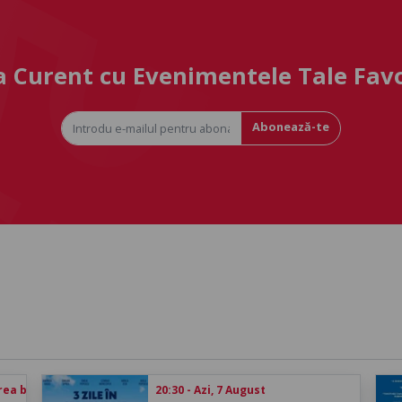
la Curent cu Evenimentele Tale Fav
Abonează-te
rea biletului
20:30 - Azi, 7 August