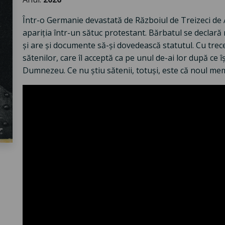
Într-o Germanie devastată de Războiul de Treizeci de A
apariţia într-un sătuc protestant. Bărbatul se decla
şi are şi documente să-şi dovedească statutul. Cu trec
sătenilor, care îl acceptă ca pe unul de-ai lor după ce 
Dumnezeu. Ce nu ştiu sătenii, totuşi, este că noul mem