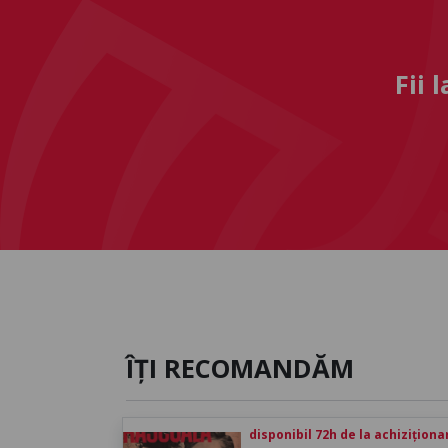
Fii 
ÎȚI RECOMANDĂM
disponibil 72h de la achiziționa