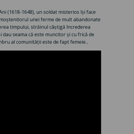
ni (1618-1648), un soldat misterios îşi face
ră moştenitorul unei ferme de mult abandonate
erea timpului, străinul câştigă încrederea
îşi dau seama că este muncitor şi cu frică de
bru al comunităţii este de fapt femeie...