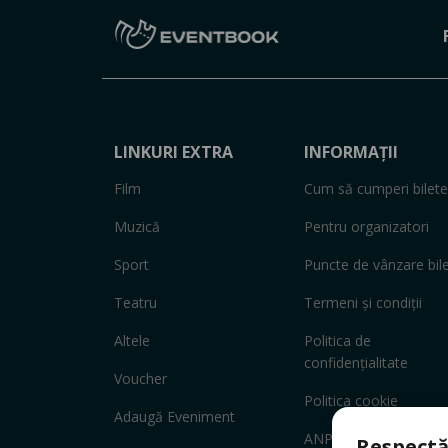
LINKURI EXTRA
INFORMAȚII
Film
Cum să cumperi bilete
Muzică
Pentru organizatori
Sport
Puncte de vânzare bil
Teatru
Termeni și condiții
Altele
Politica de
confidențialitate
Voucher
Politica cookie
Adaugă Eveniment
ANPC
Respectă