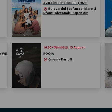
3 ZILE ÎN SEPTEMBRIE (2026)
Bulevardul Ștefan cel Mare și
location_on
Sfânt (pietonal) – Open Air
16:00 - Sâmbătă, 15 August
Y WE
ROQIA
Cinema Karloff
location_on