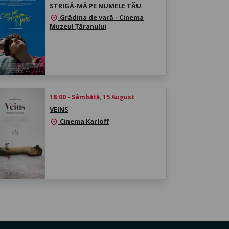
STRIGĂ-MĂ PE NUMELE TĂU
Grădina de vară - Cinema
location_on
Muzeul Țăranului
18:00 - Sâmbătă, 15 August
VEINS
Cinema Karloff
location_on