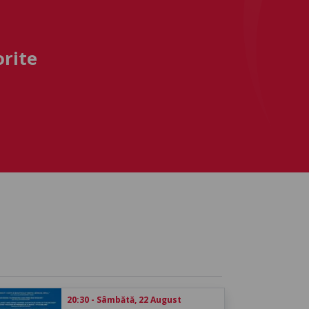
orite
20:30 - Sâmbătă, 22 August