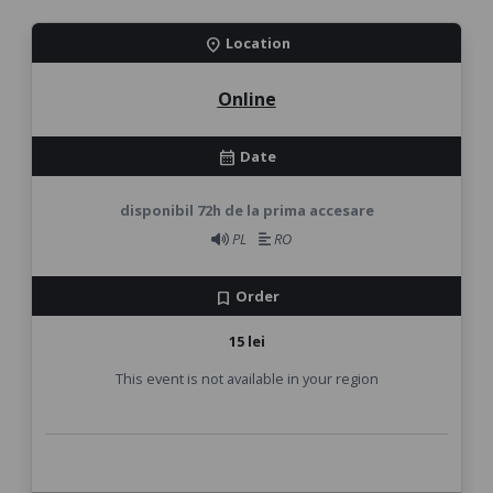
Location
location_on
Online
Date
calendar_month
disponibil 72h de la prima accesare
PL
RO
Order
bookmark
15 lei
This event is not available in your region