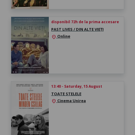
disponibil 72h de la prima accesare
PAST LIVES / DIN ALTE VIEȚI
Online
location_on
13:40 - Saturday, 15 August
TOATE STELELE
Cinema Unirea
location_on