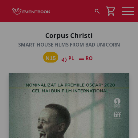
shopping_cart
search
Corpus Christi
SMART HOUSE FILMS FROM BAD UNICORN
PL
RO
N15
volume_up
notes