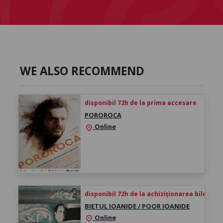
WE ALSO RECOMMEND
disponibil 72h de la prima accesare
POROROCA
Online
location_on
disponibil 72h de la achiziționarea biletului
BIETUL IOANIDE / POOR IOANIDE
Online
location_on