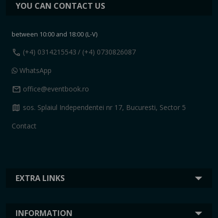
YOU CAN CONTACT US
between 10:00 and 18:00 (L-V)
call
(+4) 0314215543
/ (+4) 0730826087
WhatsApp
mail
office@eventbook.ro
map
sos. Splaiul Independentei nr 17, Bucuresti, Sector 5
Contact
EXTRA LINKS
INFORMATION