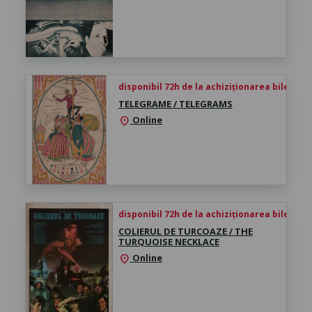
disponibil 72h de la achiziționarea biletului
TELEGRAME / TELEGRAMS
Online
location_on
disponibil 72h de la achiziționarea biletului
COLIERUL DE TURCOAZE / THE
TURQUOISE NECKLACE
Online
location_on