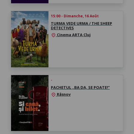
15:00 - Dimanche, 16 Août
TURMA VEDE URMA / THE SHEEP
DETECTIVES
Cinema ARTA Cluj
location_on
-
PACHETUL „BA DA, SE POATE!”
Râșnov
location_on