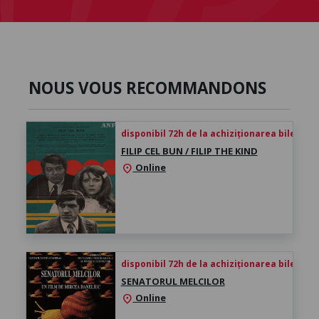
NOUS VOUS RECOMMANDONS
disponibil 72h de la achiziționarea biletului
FILIP CEL BUN / FILIP THE KIND
Online
location_on
disponibil 72h de la achiziționarea biletului
SENATORUL MELCILOR
Online
location_on