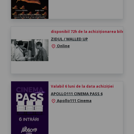
disponibil 72h de la achiziționarea biletului
ZIDUL / WALLED UP
Online
location_on
Valabil 6 luni de la data achiziției
APOLLO111 CINEMA PASS 6
Apollo111 Cinema
location_on