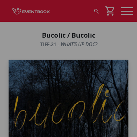
shopping_cart
search
Bucolic / Bucolic
TIFF.21 -
WHAT'S UP DOC?