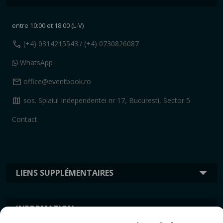
entre 10:00 et 18:00 (L-V)
call
(+4) 0314215543
/ (+4) 0730826087
WhatsApp
mail
office@eventbook.ro
map
sos. Splaiul Independentei nr 17, Bucuresti, Sector 5
Contact
LIENS SUPPLÉMENTAIRES
INFORMATION