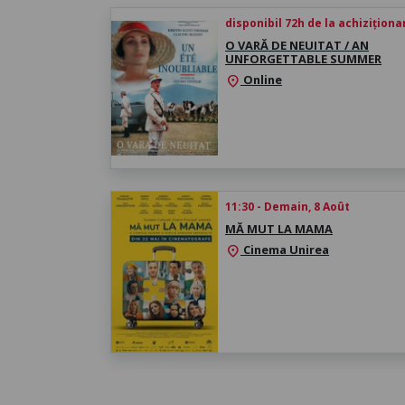
disponibil 72h de la achiziționa
O VARĂ DE NEUITAT / AN
UNFORGETTABLE SUMMER
Online
location_on
11:30 - Demain, 8 Août
MĂ MUT LA MAMA
Cinema Unirea
location_on