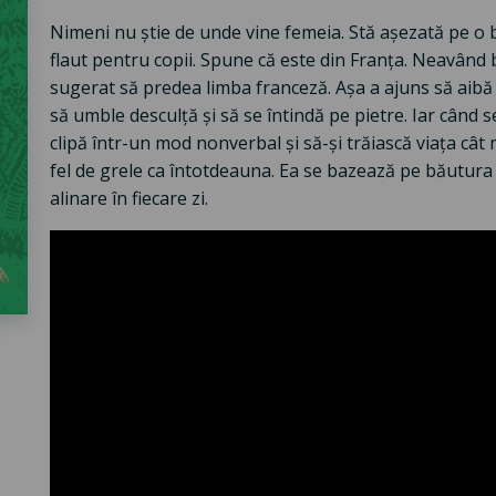
Nimeni nu știe de unde vine femeia. Stă așezată pe o b
flaut pentru copii. Spune că este din Franța. Neavând b
sugerat să predea limba franceză. Așa a ajuns să aibă 
să umble desculță și să se întindă pe pietre. Iar când s
clipă într-un mod nonverbal și să-și trăiască viața cât 
fel de grele ca întotdeauna. Ea se bazează pe băutura
alinare în fiecare zi.