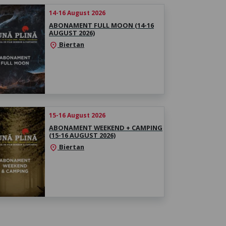
14-16 August 2026
ABONAMENT FULL MOON (14-16
AUGUST 2026)
Biertan
location_on
15-16 August 2026
ABONAMENT WEEKEND + CAMPING
(15-16 AUGUST 2026)
Biertan
location_on