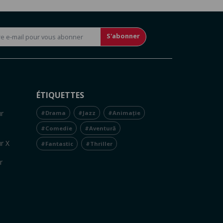
S'abonner
ÉTIQUETTES
r
#Drama
#Jazz
#Animație
#Comedie
#Aventură
r X
#Fantastic
#Thriller
r