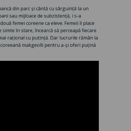
ancă din parc și cântă cu sârguință la un
ani sau mijloace de subzistență, i s-a
două femei coreene ca eleve. Femeii îi place
e simte în stare, încearcă să perceapă fiecare
mai rațional cu putință. Dar lucrurile rămân la
 coreeană makgeolli pentru a-și oferi puțină