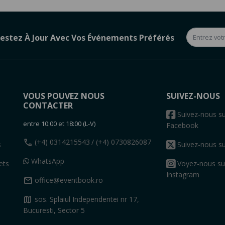
estez À Jour Avec Vos Événements Préférés
VOUS POUVEZ NOUS
SUIVEZ-NOUS
CONTACTER
s
Suivez-nous su
entre 10:00 et 18:00 (L-V)
Facebook
call
(+4) 0314215543
/ (+4) 0730826087
s
Suivez-nous su
WhatsApp
ets
Voyez-nous su
Instagram
mail
office@eventbook.ro
map
sos. Splaiul Independentei nr 17,
Bucuresti, Sector 5