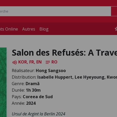
st
ts Online
Autres
Blog
Salon des Refusés: A Trav
KOR, FR, EN
RO
volume_up
notes
Réalisateur:
Hong Sangsoo
Distribution:
Isabelle Huppert, Lee Hyeyoung, Kwo
Genre:
Dramă
Durée:
1h 30m
Pays:
Coreea de Sud
Année:
2024
Ursul de Argint la Berlin 2024