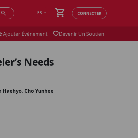
shopping_cart
search
FR
CONNECTER
ar
favorite
Ajouter Événement
Devenir Un Soutien
eler’s Needs
n Haehyo, Cho Yunhee