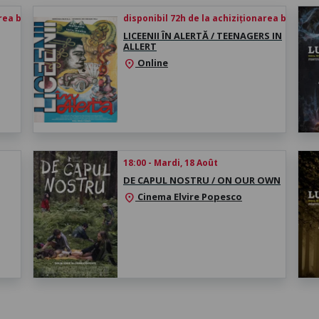
rea biletului
disponibil 72h de la achiziționarea biletului
LICEENII ÎN ALERTĂ / TEENAGERS IN
ALLERT
Online
location_on
18:00 - Mardi, 18 Août
DE CAPUL NOSTRU / ON OUR OWN
Cinema Elvire Popesco
location_on