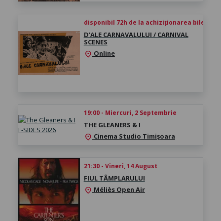
disponibil 72h de la achiziționarea biletului
D’ALE CARNAVALULUI / CARNIVAL
SCENES
Online
location_on
19:00 - Miercuri, 2 Septembrie
THE GLEANERS & I
Cinema Studio Timișoara
location_on
21:30 - Vineri, 14 August
FIUL TÂMPLARULUI
Méliès Open Air
location_on