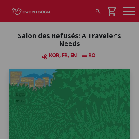
shopping_cart
search
Salon des Refusés: A Traveler’s
Needs
KOR, FR, EN
RO
volume_up
notes