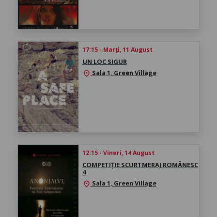
17:15 - Marți, 11 August
UN LOC SIGUR
Sala 1, Green Village
location_on
12:15 - Vineri, 14 August
COMPETIȚIE SCURTMERAJ ROMÂNESC
4
Sala 1, Green Village
location_on