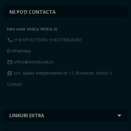
NE POȚI CONTACTA
între orele 10:00 și 18:00 (L-V)
call
(+4) 0314215543
/ (+4) 0730826087
WhatsApp
mail
office@eventbook.ro
map
sos. Splaiul Independentei nr 17, Bucuresti, Sector 5
Contact
LINKURI EXTRA