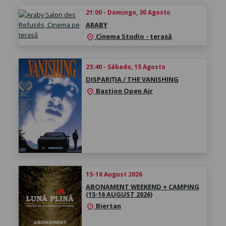
21:00 - Domingo, 30 Agosto
ARABY
Cinema Studio - terasă
location_on
23:40 - Sábado, 15 Agosto
DISPARIȚIA / THE VANISHING
Bastion Open Air
location_on
15-16 August 2026
ABONAMENT WEEKEND + CAMPING
(15-16 AUGUST 2026)
Biertan
location_on