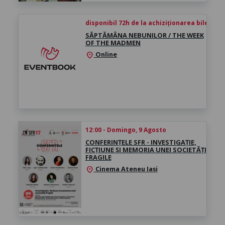
disponibil 72h de la achiziționarea biletului
SĂPTĂMÂNA NEBUNILOR / THE WEEK
OF THE MADMEN
Online
location_on
12:00 - Domingo, 9 Agosto
CONFERINȚELE SFR - INVESTIGAȚIE,
FICȚIUNE ȘI MEMORIA UNEI SOCIETĂȚI
FRAGILE
Cinema Ateneu Iași
location_on