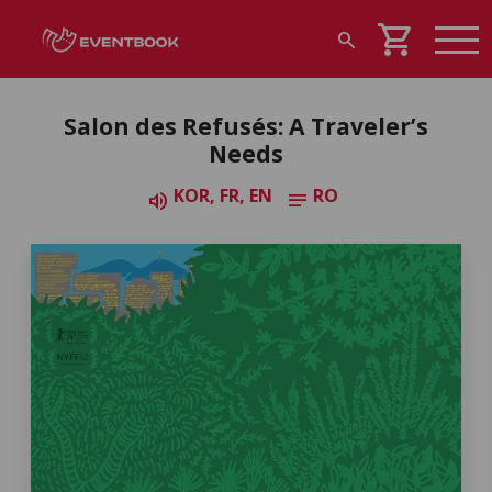
shopping_cart
search
Salon des Refusés: A Traveler’s
Needs
KOR, FR, EN
RO
volume_up
notes