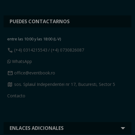
PUEDES CONTACTARNOS
entre las 10:00 y las 18:00 (L-V)
call
(+4) 0314215543
/ (+4) 0730826087
WhatsApp
mail
office@eventbook.ro
map
sos. Splaiul Independentei nr 17, Bucuresti, Sector 5
Contacto
ENLACES ADICIONALES