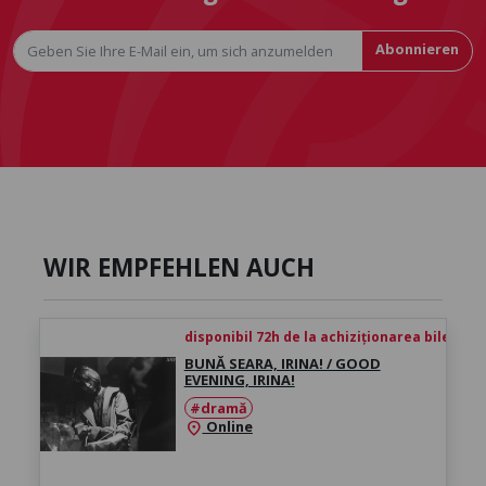
Abonnieren
WIR EMPFEHLEN AUCH
disponibil 72h de la achiziționarea biletului
BUNĂ SEARA, IRINA! / GOOD
EVENING, IRINA!
#dramă
Online
location_on