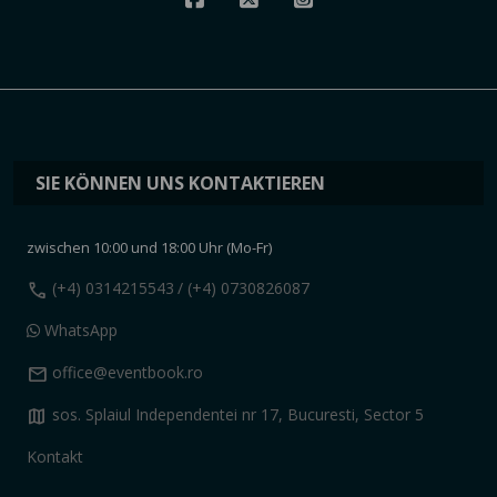
SIE KÖNNEN UNS KONTAKTIEREN
zwischen 10:00 und 18:00 Uhr (Mo-Fr)
call
(+4) 0314215543
/ (+4) 0730826087
WhatsApp
mail
office@eventbook.ro
map
sos. Splaiul Independentei nr 17, Bucuresti, Sector 5
Kontakt