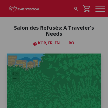
shopping_cart
search
Salon des Refusés: A Traveler’s
Needs
KOR, FR, EN
RO
volume_up
notes