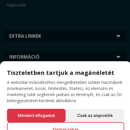
Kapcsolat
EXTRA LINKEK
INFORMÁCIÓ
Tiszteletben tartjuk a magánéletét
CÍMKÉK
A weboldal működéséhez elengedhetetlen sütiket használunk
(munkamenet, kosár, hitelesítés, fizetés). Az elemzési és
marketing sütik segítenek javítani az élményét, és csak az Ön
beleegyezésével kerülnek aktiválásra.
Mindent elfogadok
Csak az alapvetők
Testreszabás