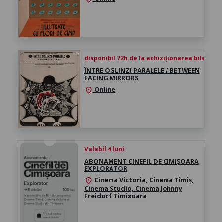
disponibil 72h de la achiziționarea biletului
ÎNTRE OGLINZI PARALELE / BETWEEN
FACING MIRRORS
Online
location_on
Valabil 4 luni
ABONAMENT CINEFIL DE CIMIȘOARA
EXPLORATOR
Cinema Victoria, Cinema Timiș,
location_on
Cinema Studio, Cinema Johnny
Freidorf Timisoara