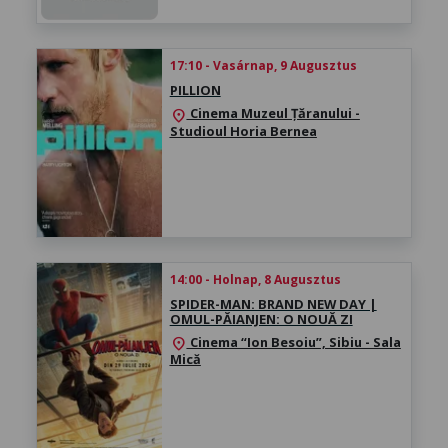
17:10 - Vasárnap, 9 Augusztus
PILLION
Cinema Muzeul Țăranului -
location_on
Studioul Horia Bernea
14:00 - Holnap, 8 Augusztus
SPIDER-MAN: BRAND NEW DAY |
OMUL-PĂIANJEN: O NOUĂ ZI
Cinema “Ion Besoiu”, Sibiu - Sala
location_on
Mică