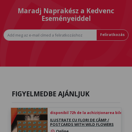
Maradj Naprakész a Kedvenc
Eseményeiddel
Feliratkozás
FIGYELMEDBE AJÁNLJUK
disponibil 72h de la achiziționarea biletului
ILUSTRATE CU FLORI DE CÂMP /
POSTCARDS WITH WILD FLOWERS
Online
location_on