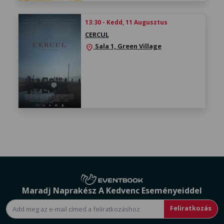
13:30 - Kedd, 11 Augusztus
CERCUL
Sala 1, Green Village
location_on
Maradj Naprakész A Kedvenc Eseményeiddel
Feliratkozás