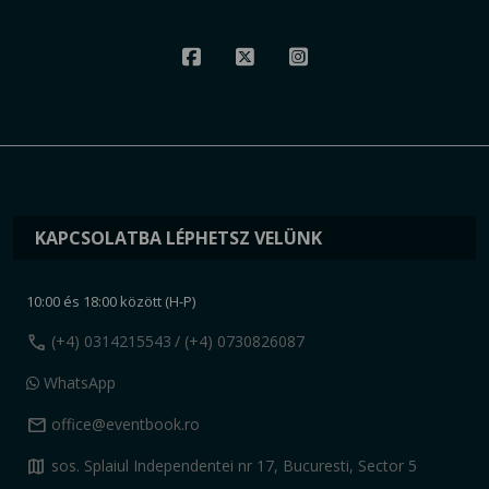
KAPCSOLATBA LÉPHETSZ VELÜNK
10:00 és 18:00 között (H-P)
call
(+4) 0314215543
/ (+4) 0730826087
WhatsApp
mail
office@eventbook.ro
map
sos. Splaiul Independentei nr 17, Bucuresti, Sector 5