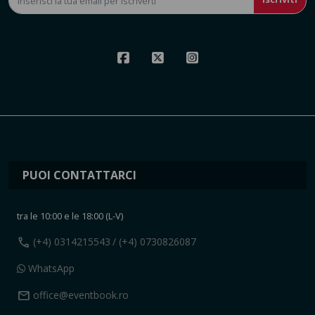
PUOI CONTATTARCI
tra le 10:00 e le 18:00 (L-V)
call
(+4) 0314215543
/ (+4) 0730826087
WhatsApp
mail
office@eventbook.ro