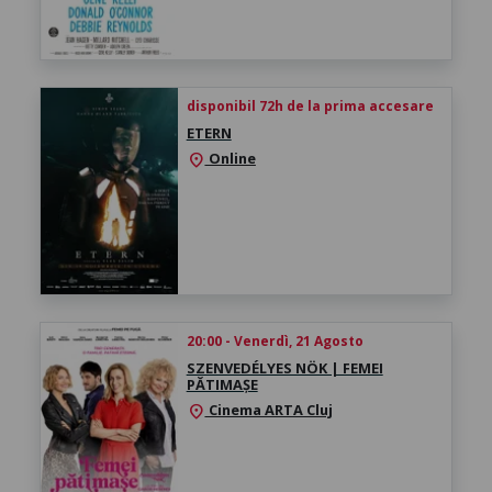
disponibil 72h de la prima accesare
ETERN
Online
location_on
20:00 - Venerdì, 21 Agosto
SZENVEDÉLYES NÖK | FEMEI
PĂTIMAȘE
Cinema ARTA Cluj
location_on