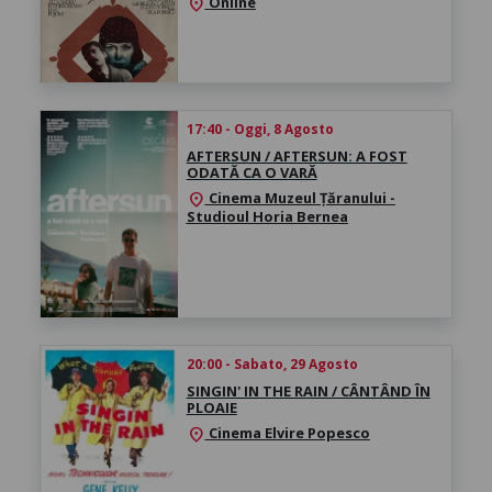
Online
location_on
17:40 - Oggi, 8 Agosto
AFTERSUN / AFTERSUN: A FOST
ODATĂ CA O VARĂ
Cinema Muzeul Țăranului -
location_on
Studioul Horia Bernea
20:00 - Sabato, 29 Agosto
SINGIN' IN THE RAIN / CÂNTÂND ÎN
PLOAIE
Cinema Elvire Popesco
location_on