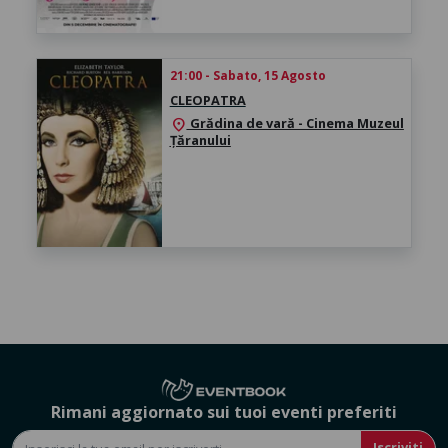
21:00 - Sabato, 15 Agosto
CLEOPATRA
Grădina de vară - Cinema Muzeul
location_on
Țăranului
Rimani aggiornato sui tuoi eventi preferiti
Iscriviti