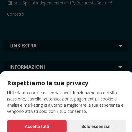
map
sos. Splaiul Independentei nr 17, Bucuresti, Sector 5
Contatto
LINK EXTRA
INFORMAZIONI
Rispettiamo la tua privacy
TAG
Utilizziamo cookie essenziali per il funzionamento del sito
(sessione, carrello, autenticazione, pagamenti). I cookie di
analisi e marketing ci aiutano a migliorare la tua esperienza e
vengono attivati solo con il tuo consenso.
Accetta tutti
Solo essenziali