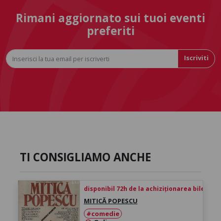
Rimani aggiornato sui tuoi eventi
preferiti
Iscriviti
TI CONSIGLIAMO ANCHE
disponibil 72h de la achiziționarea biletului
MITICĂ POPESCU
#comedie