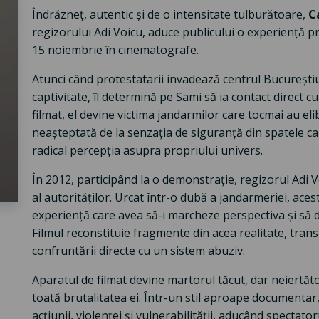
Îndrăzneț, autentic și de o intensitate tulburătoare,
C
regizorului Adi Voicu, aduce publicului o experiență p
15 noiembrie în cinematografe.
Atunci când protestatarii invadează centrul Bucureștiul
captivitate, îl determină pe Sami să ia contact direct c
filmat, el devine victima jandarmilor care tocmai au elib
neașteptată de la senzația de siguranță din spatele cam
radical percepția asupra propriului univers.
În 2012, participând la o demonstrație, regizorul Adi V
al autorităților. Urcat într-o dubă a jandarmeriei, aces
experiență care avea să-i marcheze perspectiva și să 
Filmul reconstituie fragmente din acea realitate, tra
confruntării directe cu un sistem abuziv.
Aparatul de filmat devine martorul tăcut, dar neiertăt
toată brutalitatea ei. Într-un stil aproape documentar
acțiunii, violenței și vulnerabilității, aducând spectator