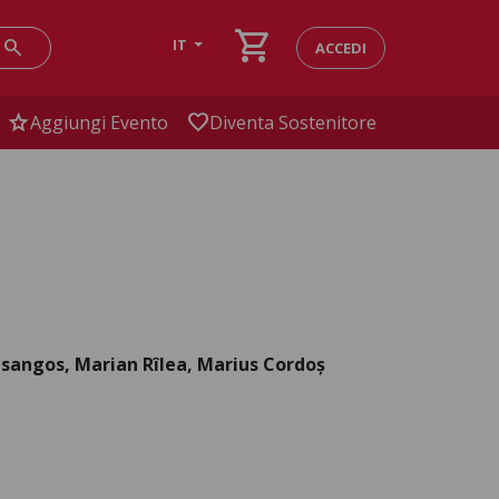
shopping_cart
search
IT
ACCEDI
star
favorite
Aggiungi Evento
Diventa Sostenitore
sangos, Marian Rîlea, Marius Cordoș