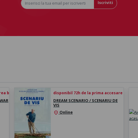
Iscriviti
rea biletului
disponibil 72h de la prima accesare
 WAR
DREAM SCENARIO / SCENARIU DE
VIS
Online
location_on