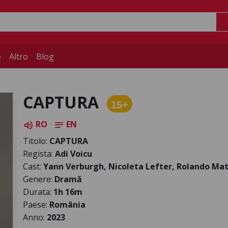
e
Altro
Blog
CAPTURA
15+
RO
EN
volume_up
notes
Titolo:
CAPTURA
Regista:
Adi Voicu
Cast:
Yann Verburgh, Nicoleta Lefter, Rolando Mat
Genere:
Dramă
Durata:
1h 16m
Paese:
România
Anno:
2023