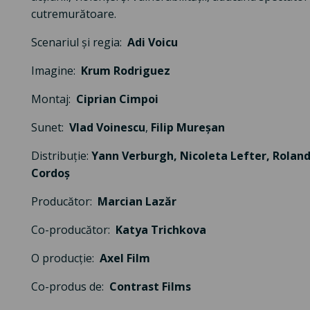
cutremurătoare.
Scenariul și regia:
Adi Voicu
Imagine:
Krum Rodriguez
Montaj:
Ciprian Cimpoi
Sunet:
Vlad Voinescu
,
Filip Mureșan
Distribuție:
Yann Verburgh,
Nicoleta Lefter,
Rolan
Cordoș
Producător:
Marcian Lazăr
Co-producător:
Katya Trichkova
O producție:
Axel Film
Co-produs de:
Contrast Films