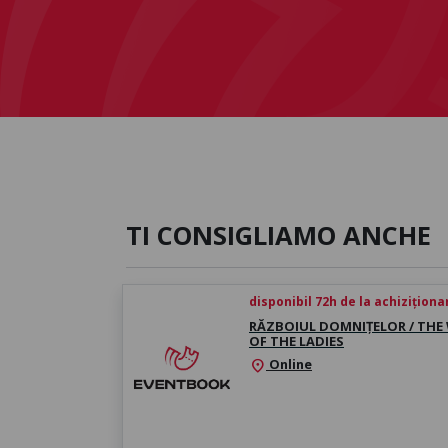
TI CONSIGLIAMO ANCHE
disponibil 72h de la achiziționa
RĂZBOIUL DOMNIȚELOR / THE
OF THE LADIES
Online
location_on