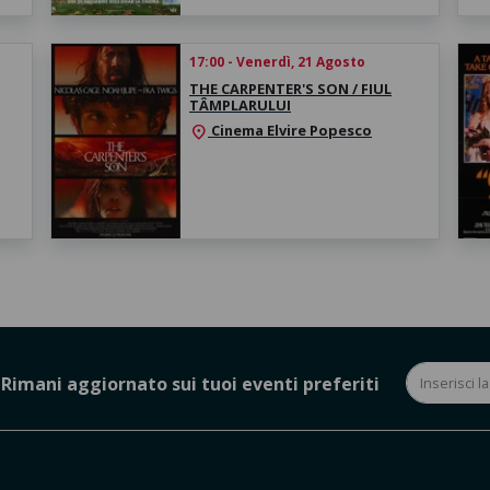
17:00 - Venerdì, 21 Agosto
THE CARPENTER'S SON / FIUL
TÂMPLARULUI
Cinema Elvire Popesco
location_on
Rimani aggiornato sui tuoi eventi preferiti