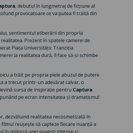
aptura
, debutul în lungmetraj de ficțiune al
rofund provocatoare ce va putea fi trăită din
ui, sentimentul eliberării din propria
u realitatea. Prezent în spatele camerei de
erat Piața Universității. Tranziția
erei la realitatea dură, îl face să-și schimbe
oicu a trăit pe propria piele abuzul de putere
ta a trecut printr-un adevărat calvar, o
devină sursa de inspirație pentru
Captura
.
nspunând pe ecran intensitatea și dramatismul
or, dezvăluind realitatea necosmetizată în
, filmul reușește să capteze fiecare nuanță a
ul în mijlocul unei povești intense și