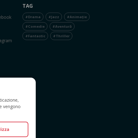
TAG
cebook
#Drama
#Jazz
#Animație
#Comedie
#Aventură
#Fantastic
#Thriller
tagram
ticazione,
a e vengono
lizza