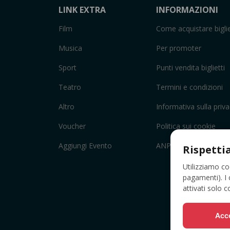
LINK EXTRA
INFORMAZIONI
Film
Come acquistare biglie
Musica
Per promoter
Sport
Punti vendita biglietti
Teatro
Termini e condizioni
Altro
Informativa sulla priv
Voucher
Politica sui cookie
Aggiungi Evento
ANPC
Rispetti
Utilizziamo co
pagamenti). I 
attivati solo 
Acce