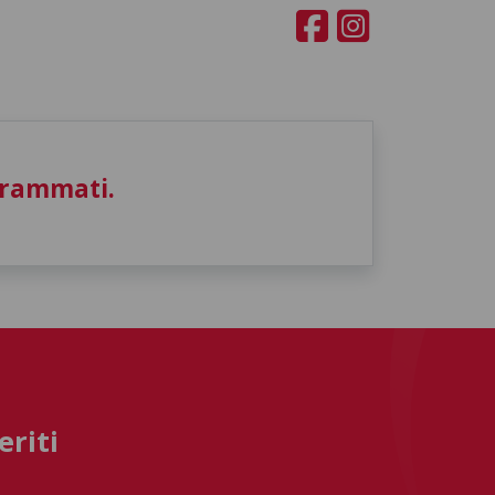
grammati.
eriti