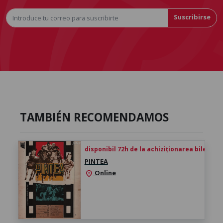
Suscribirse
TAMBIÉN RECOMENDAMOS
disponibil 72h de la achiziționarea biletului
PINTEA
Online
location_on