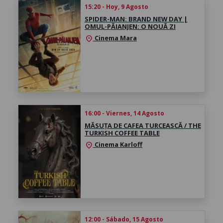
15:20 - Hoy, 9 Agosto
SPIDER-MAN: BRAND NEW DAY |
OMUL-PĂIANJEN: O NOUĂ ZI
Cinema Mara
location_on
16:00 - Viernes, 14 Agosto
MĂSUȚA DE CAFEA TURCEASCĂ / THE
TURKISH COFFEE TABLE
Cinema Karloff
location_on
12:00 - Sábado, 15 Agosto