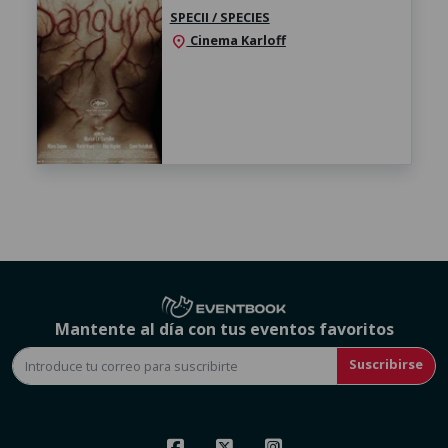
SPECII / SPECIES
Cinema Karloff
location_on
Mantente al día con tus eventos favoritos
Suscribirse