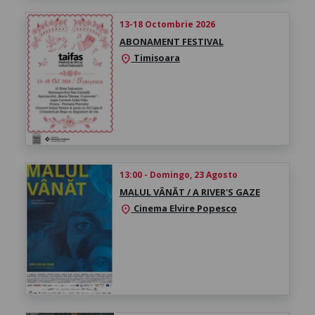
13-18 Octombrie 2026
ABONAMENT FESTIVAL
Timișoara
location_on
13:00 - Domingo, 23 Agosto
MALUL VÂNĂT / A RIVER'S GAZE
Cinema Elvire Popesco
location_on