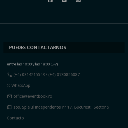
PUEDES CONTACTARNOS
entre las 10:00 y las 18:00 (L-V)
call
(+4) 0314215543
/ (+4) 0730826087
WhatsApp
mail
office@eventbook.ro
map
sos. Splaiul Independentei nr 17, Bucuresti, Sector 5
Contacto