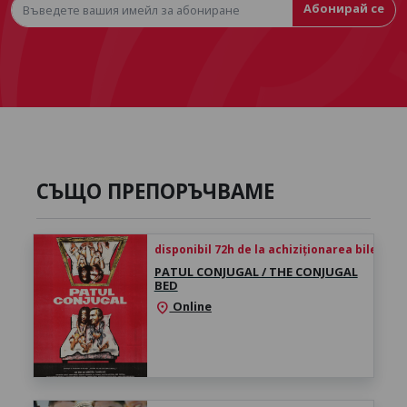
Абонирай се
СЪЩО ПРЕПОРЪЧВАМЕ
disponibil 72h de la achiziționarea biletului
PATUL CONJUGAL / THE CONJUGAL
BED
Online
location_on