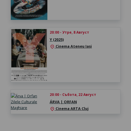
20:00 - Утре, 8 Август
Y (2025)
Cinema Ateneu Iași
location_on
20:00 - Събота, 22 Август
ÁRVA | ORFAN
Cinema ARTA Cluj
location_on