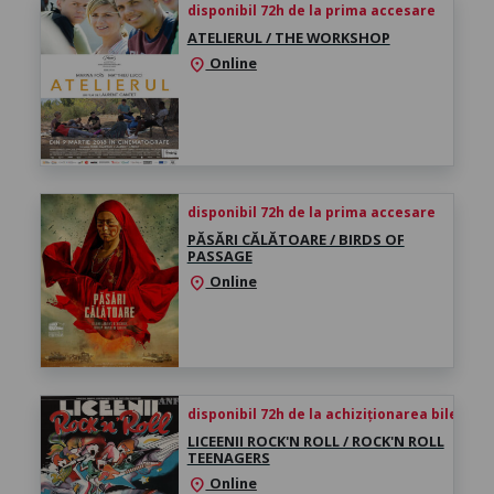
disponibil 72h de la prima accesare
ATELIERUL / THE WORKSHOP
Online
location_on
disponibil 72h de la prima accesare
PĂSĂRI CĂLĂTOARE / BIRDS OF
PASSAGE
Online
location_on
disponibil 72h de la achiziționarea biletului
LICEENII ROCK'N ROLL / ROCK'N ROLL
TEENAGERS
Online
location_on