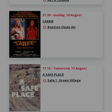
location_on
21:30 - Sunday, 16 August
CARRIE
Bastion Open Air
location_on
17:15 - Tomorrow, 11 August
A SAFE PLACE
Sala 1, Green Village
location_on