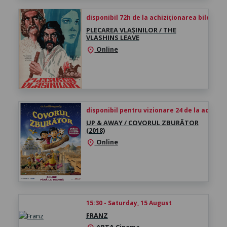
disponibil 72h de la achiziționarea biletului
PLECAREA VLAȘINILOR / THE
VLASHINS LEAVE
Online
location_on
disponibil pentru vizionare 24 de la achiziți
UP & AWAY / COVORUL ZBURĂTOR
(2018)
Online
location_on
15:30 - Saturday, 15 August
FRANZ
ARTA Cinema