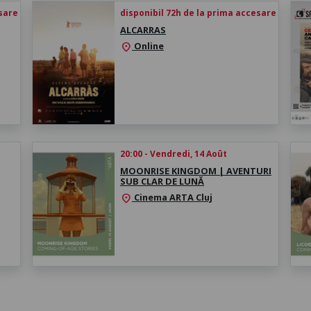
esare
disponibil 72h de la prima accesare
ALCARRAS
Online
location_on
20:00 - Vendredi, 14 Août
MOONRISE KINGDOM | AVENTURI
SUB CLAR DE LUNĂ
Cinema ARTA Cluj
location_on