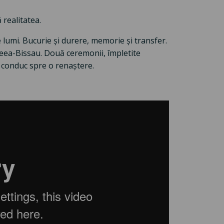
realitatea.
e lumi. Bucurie și durere, memorie și transfer.
eea-Bissau. Două ceremonii, împletite
e conduc spre o renaștere.