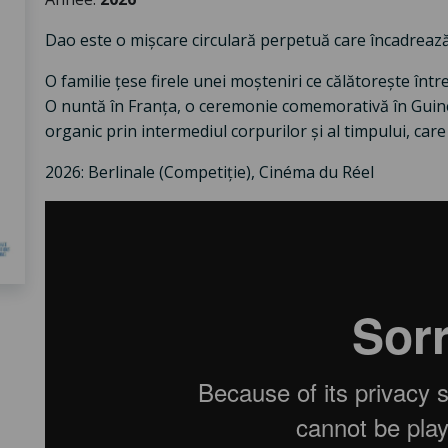
Dao este o mișcare circulară perpetuă care încadrează 
O familie țese firele unei moșteniri ce călătorește într
O nuntă în Franța, o ceremonie comemorativă în Guin
organic prin intermediul corpurilor și al timpului, car
2026: Berlinale (Competiție), Cinéma du Réel