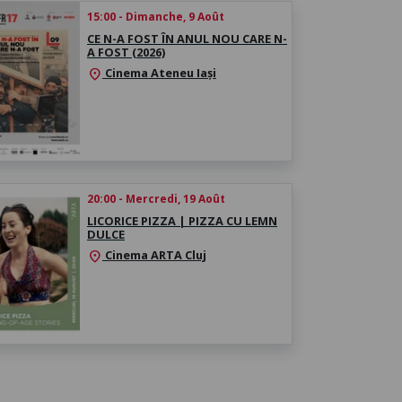
15:00 - Dimanche, 9 Août
CE N-A FOST ÎN ANUL NOU CARE N-
A FOST (2026)
Cinema Ateneu Iași
location_on
20:00 - Mercredi, 19 Août
LICORICE PIZZA | PIZZA CU LEMN
DULCE
Cinema ARTA Cluj
location_on