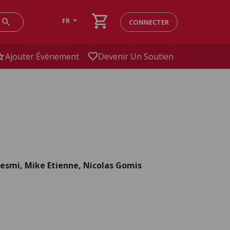
shopping_cart
search
FR
CONNECTER
ar
favorite
Ajouter Événement
Devenir Un Soutien
uesmi, Mike Etienne, Nicolas Gomis