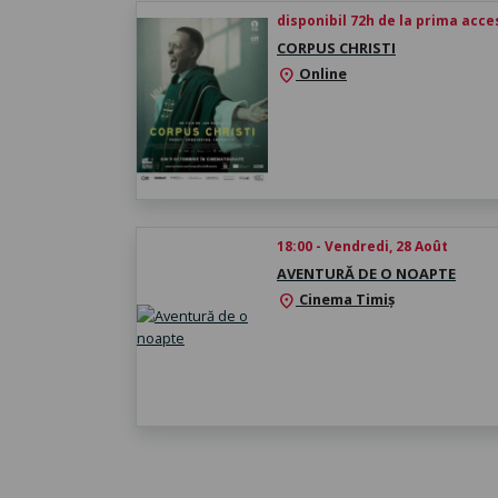
disponibil 72h de la prima acc
CORPUS CHRISTI
Online
location_on
18:00 - Vendredi, 28 Août
AVENTURĂ DE O NOAPTE
Cinema Timiș
location_on