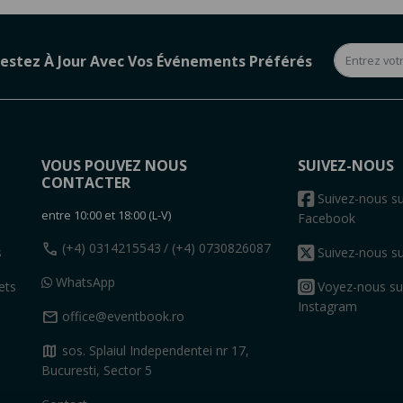
estez À Jour Avec Vos Événements Préférés
VOUS POUVEZ NOUS
SUIVEZ-NOUS
CONTACTER
s
Suivez-nous su
entre 10:00 et 18:00 (L-V)
Facebook
call
(+4) 0314215543
/ (+4) 0730826087
s
Suivez-nous su
WhatsApp
ets
Voyez-nous su
Instagram
mail
office@eventbook.ro
map
sos. Splaiul Independentei nr 17,
Bucuresti, Sector 5