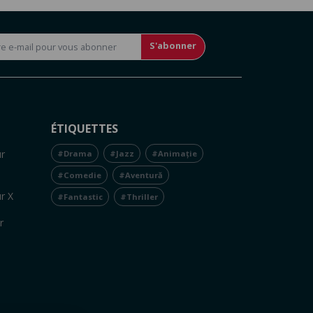
S'abonner
ÉTIQUETTES
r
#Drama
#Jazz
#Animație
#Comedie
#Aventură
r X
#Fantastic
#Thriller
r