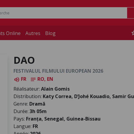
st
ts Online
Autres
Blog
DAO
FESTIVALUL FILMULUI EUROPEAN 2026
FR
RO, EN
volume_up
notes
Réalisateur:
Alain Gomis
Distribution:
Katy Correa, D’Johé Kouadio, Samir G
Genre:
Dramă
Durée:
3h 05m
Pays:
Franța, Senegal, Guinea-Bissau
Langue:
FR
Année:
2026