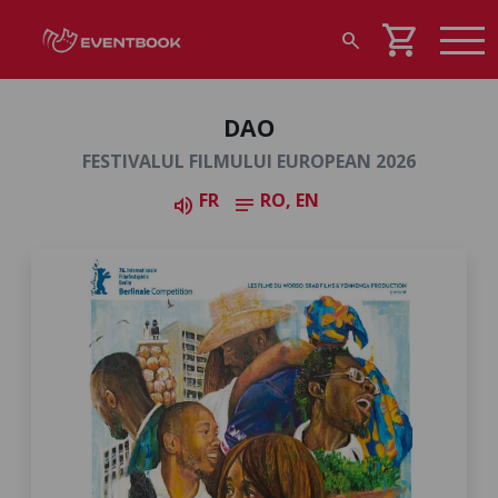
shopping_cart
search
DAO
FESTIVALUL FILMULUI EUROPEAN 2026
FR
RO, EN
volume_up
notes