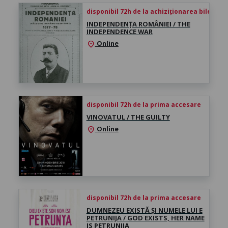
disponibil 72h de la achiziționarea biletului
INDEPENDENȚA ROMÂNIEI / THE
INDEPENDENCE WAR
Online
location_on
disponibil 72h de la prima accesare
VINOVATUL / THE GUILTY
Online
location_on
disponibil 72h de la prima accesare
DUMNEZEU EXISTĂ ȘI NUMELE LUI E
PETRUNIJA / GOD EXISTS, HER NAME
IS PETRUNIJA