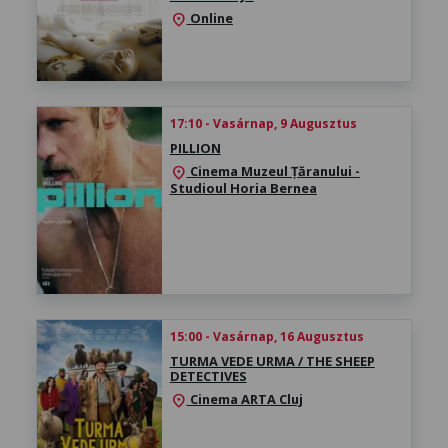
Online
location_on
17:10 - Vasárnap, 9 Augusztus
PILLION
Cinema Muzeul Țăranului -
location_on
Studioul Horia Bernea
15:00 - Vasárnap, 16 Augusztus
TURMA VEDE URMA / THE SHEEP
DETECTIVES
Cinema ARTA Cluj
location_on