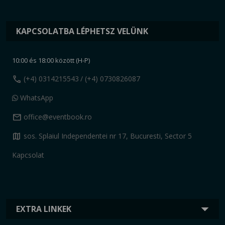
KAPCSOLATBA LÉPHETSZ VELÜNK
10:00 és 18:00 között (H-P)
call
(+4) 0314215543
/ (+4) 0730826087
WhatsApp
mail
office@eventbook.ro
map
sos. Splaiul Independentei nr 17, Bucuresti, Sector 5
Kapcsolat
EXTRA LINKEK