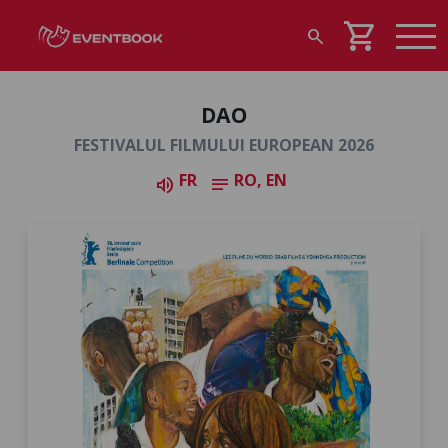
shopping_cart
search
DAO
FESTIVALUL FILMULUI EUROPEAN 2026
FR
RO, EN
volume_up
notes