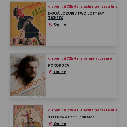
disponibil 72h de la achiziționarea biletului
DOUĂ LOZURI / TWO LOTTERY
TICKETS
Online
location_on
disponibil 72h de la prima accesare
POROROCA
Online
location_on
disponibil 72h de la achiziționarea biletului
TELEGRAME / TELEGRAMS
Online
location_on