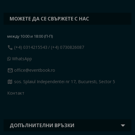
МОЖЕТЕ ДА СЕ СВЪРЖЕТЕ С НАС
между 10:00 и 18:00 (П-П)
call
(+4) 0314215543
/ (+4) 0730826087
WhatsApp
mail
office@eventbook.ro
map
sos. Splaiul Independentei nr 17, Bucuresti, Sector 5
Контакт
ДОПЪЛНИТЕЛНИ ВРЪЗКИ