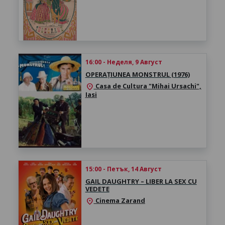
16:00 - Неделя, 9 Август
OPERAȚIUNEA MONSTRUL (1976)
Casa de Cultura "Mihai Ursachi",
location_on
Iasi
15:00 - Петък, 14 Август
GAIL DAUGHTRY – LIBER LA SEX CU
VEDETE
Cinema Zarand
location_on