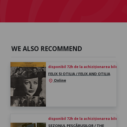
WE ALSO RECOMMEND
disponibil 72h de la achiziționarea biletului
FELIX ȘI OTILIA / FELIX AND OTILIA
Online
location_on
disponibil 72h de la achiziționarea biletului
SEZONUL PESCĂRUȘILOR / THE