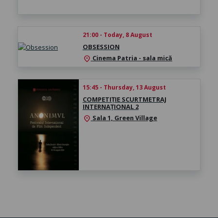
21:00 - Today, 8 August
OBSESSION
Cinema Patria - sala mică
location_on
15:45 - Thursday, 13 August
COMPETIȚIE SCURTMETRAJ
INTERNAȚIONAL 2
Sala 1, Green Village
location_on