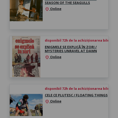
SEASON OF THE SEAGULLS
Online
location_on
disponibil 72h de la achiziționarea biletului
ENIGMELE SE EXPLICĂ ÎN ZORI /
MYSTERIES UNRAVEL AT DAWN
Online
location_on
disponibil 72h de la achiziționarea biletului
CELE CE PLUTESC / FLOATING THINGS
Online
location_on