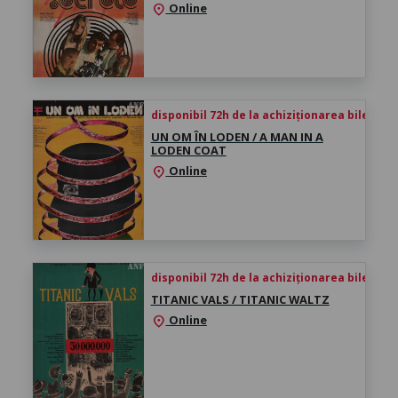
Online
location_on
disponibil 72h de la achiziționarea biletului
UN OM ÎN LODEN / A MAN IN A
LODEN COAT
Online
location_on
disponibil 72h de la achiziționarea biletului
TITANIC VALS / TITANIC WALTZ
Online
location_on