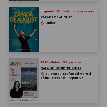
disponibil 72h de la prima accesare
ZĂPADĂ DE AUGUST
Online
location_on
19:00 - Holnap, 9 Augusztus
GALA DE ÎNCHIDERE SFR 17
Bulevardul Ștefan cel Mare și
location_on
Sfânt (pietonal) – Open Air