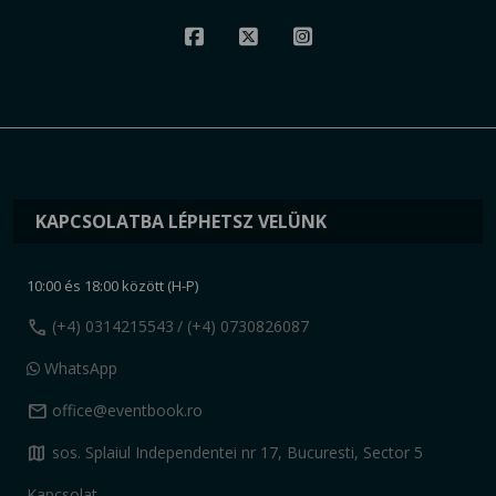
KAPCSOLATBA LÉPHETSZ VELÜNK
10:00 és 18:00 között (H-P)
call
(+4) 0314215543
/ (+4) 0730826087
WhatsApp
mail
office@eventbook.ro
map
sos. Splaiul Independentei nr 17, Bucuresti, Sector 5
Kapcsolat