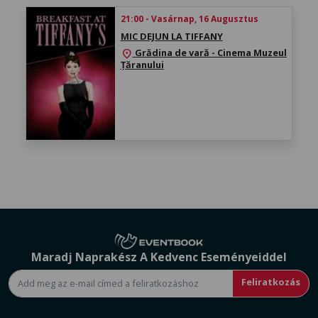
21:00 - Vasárnap, 16 Augusztus
MIC DEJUN LA TIFFANY
Grădina de vară - Cinema Muzeul
location_on
Țăranului
Maradj Naprakész A Kedvenc Eseményeiddel
Feliratkozás