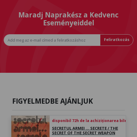
Maradj Naprakész a Kedvenc
Eseményeiddel
Feliratkozás
FIGYELMEDBE AJÁNLJUK
disponibil 72h de la achiziționarea biletului
SECRETUL ARMEI … SECRETE / THE
SECRET OF THE SECRET WEAPON