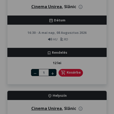
Cinema Unirea
, Slănic
info
Dátum
calendar_month
16:30 - A mai nap, 08 Augusztus 2026
HU
RO
Rendelés
bookmark
12 lei
Number of tickets
shopping_cart
Kosárba
remove
add
Helyszín
location_on
Cinema Unirea
, Slănic
info