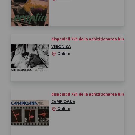
disponibil 72h de la achiziționarea biletului
VERONICA
Online
location_on
disponibil 72h de la achiziționarea biletului
CAMPIOANA
Online
location_on