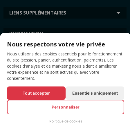
LIENS SUPPLÉMENTAIRES
INFORMATION
Nous respectons votre vie privée
Nous utilisons des cookies essentiels pour le fonctionnement
ÉTIQUETTES
du site (session, panier, authentification, paiements). Les
cookies d'analyse et de marketing nous aident à améliorer
votre expérience et ne sont activés qu'avec votre
consentement.
Tout accepter
Essentiels uniquement
Personnaliser
© Tous droits réservés EVENTBOOK SRL.
Politique de cookies