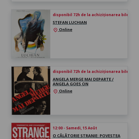
disponibil 72h de la achiziționarea biletului
ȘTEFAN LUCHIAN
Online
location_on
disponibil 72h de la achiziționarea biletului
ANGELA MERGE MAI DEPARTE /
ANGELA GOES ON
Online
location_on
12:00 - Samedi, 15 Août
O CĂLĂTORIE STRANIE: POVESTEA