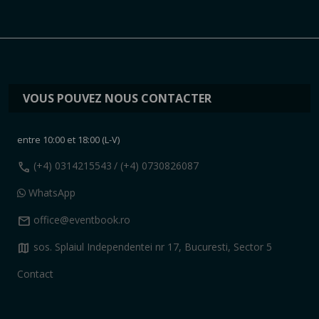
VOUS POUVEZ NOUS CONTACTER
entre 10:00 et 18:00 (L-V)
call
(+4) 0314215543
/ (+4) 0730826087
WhatsApp
mail
office@eventbook.ro
map
sos. Splaiul Independentei nr 17, Bucuresti, Sector 5
Contact