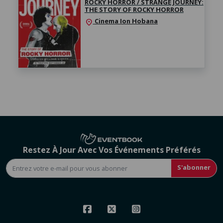
ROCKY HORROR / STRANGE JOURNEY:
THE STORY OF ROCKY HORROR
Cinema Ion Hobana
location_on
Restez À Jour Avec Vos Événements Préférés
S'abonner