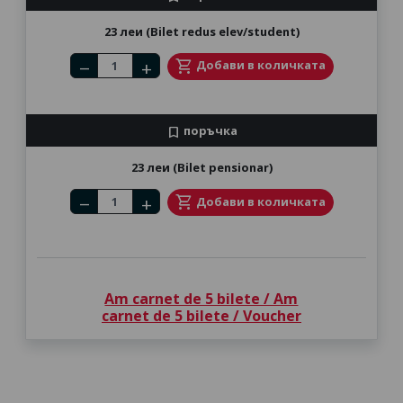
23 леи (Bilet redus elev/student)
Number of tickets
shopping_cart
Добави в количката
remove
add
поръчка
bookmark
23 леи (Bilet pensionar)
Number of tickets
shopping_cart
Добави в количката
remove
add
Am carnet de 5 bilete / Am
carnet de 5 bilete / Voucher