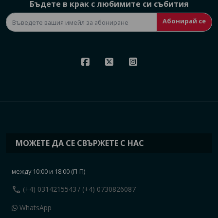
Бъдете в крак с любимите си събития
Абонирай се
МОЖЕТЕ ДА СЕ СВЪРЖЕТЕ С НАС
между 10:00 и 18:00 (П-П)
call
(+4) 0314215543
/ (+4) 0730826087
WhatsApp