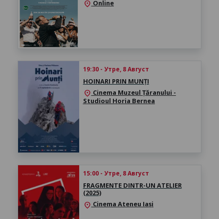
Online
location_on
19:30 - Утре, 8 Август
HOINARI PRIN MUNȚI
Cinema Muzeul Țăranului -
location_on
Studioul Horia Bernea
15:00 - Утре, 8 Август
FRAGMENTE DINTR-UN ATELIER
(2025)
Cinema Ateneu Iași
location_on