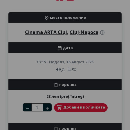
местоположение
location_on
Cinema ARTA Cluj
,
Cluj-Napoca
info
дата
calendar_month
13:15 - Неделя, 16 Август 2026
JA
RO
поръчка
bookmark
28 леи (preț întreg)
Number of tickets
shopping_cart
Добави в количката
remove
add
поръчка
bookmark