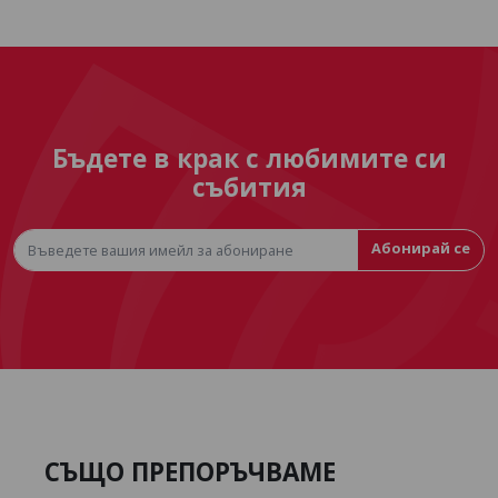
Бъдете в крак с любимите си
събития
Абонирай се
СЪЩО ПРЕПОРЪЧВАМЕ