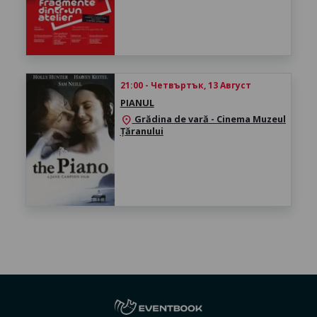
21:00 - Четвъртък, 13 Август
PIANUL
Grădina de vară - Cinema Muzeul
location_on
Țăranului