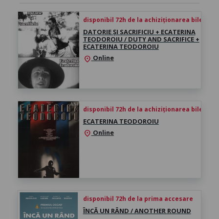
disponibil 72h de la achiziționarea biletului
DATORIE ȘI SACRIFICIU + ECATERINA
TEODOROIU / DUTY AND SACRIFICE +
ECATERINA TEODOROIU
Online
location_on
disponibil 72h de la achiziționarea biletului
ECATERINA TEODOROIU
Online
location_on
disponibil 72h de la prima accesare
ÎNCĂ UN RÂND / ANOTHER ROUND