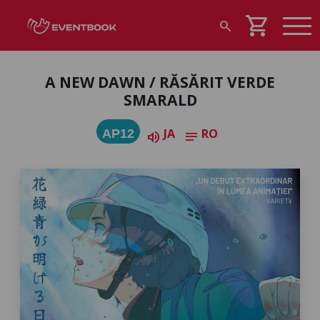
shopping_cart
search
A NEW DAWN / RĂSĂRIT VERDE
SMARALD
JA
RO
AP12
volume_up
notes