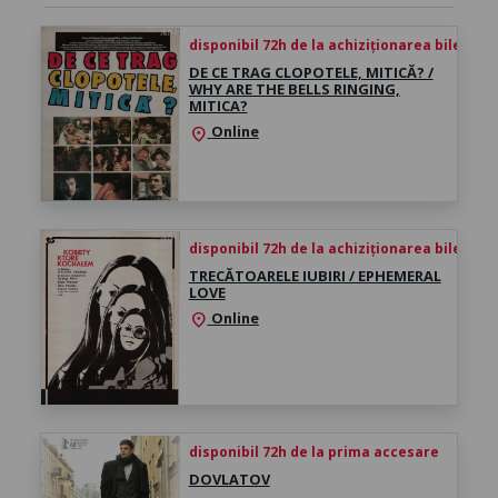
disponibil 72h de la achiziționarea biletului
DE CE TRAG CLOPOTELE, MITICĂ? /
WHY ARE THE BELLS RINGING,
MITICA?
Online
location_on
disponibil 72h de la achiziționarea biletului
TRECĂTOARELE IUBIRI / EPHEMERAL
LOVE
Online
location_on
disponibil 72h de la prima accesare
DOVLATOV