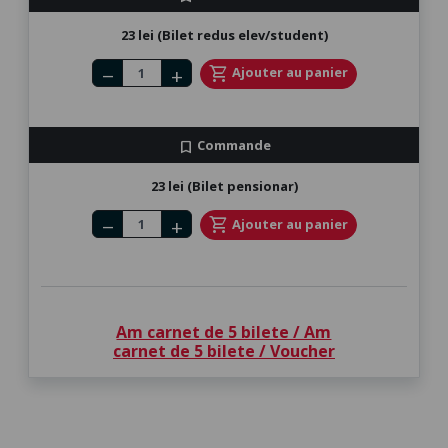
23 lei (Bilet redus elev/student)
Number of tickets
shopping_cart
Ajouter au panier
remove
add
Commande
bookmark
23 lei (Bilet pensionar)
Number of tickets
shopping_cart
Ajouter au panier
remove
add
Am carnet de 5 bilete / Am
carnet de 5 bilete / Voucher