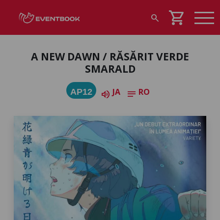
shopping_cart
search
A NEW DAWN / RĂSĂRIT VERDE
SMARALD
JA
RO
AP12
volume_up
notes