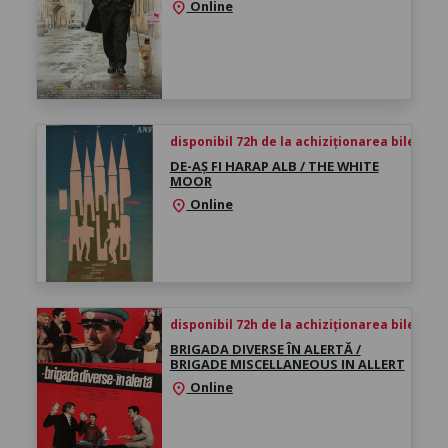
Online
location_on
disponibil 72h de la achiziționarea biletului
DE-AȘ FI HARAP ALB / THE WHITE
MOOR
Online
location_on
disponibil 72h de la achiziționarea biletului
BRIGADA DIVERSE ÎN ALERTĂ /
BRIGADE MISCELLANEOUS IN ALLERT
Online
location_on