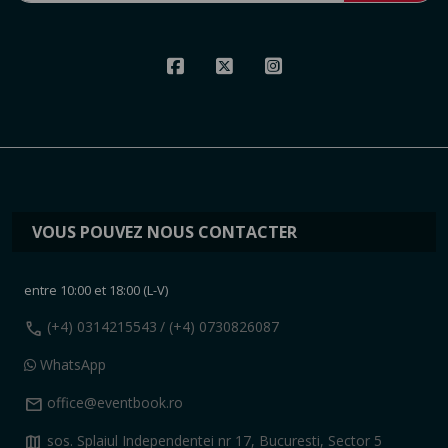
VOUS POUVEZ NOUS CONTACTER
entre 10:00 et 18:00 (L-V)
call
(+4) 0314215543
/ (+4) 0730826087
WhatsApp
mail
office@eventbook.ro
map
sos. Splaiul Independentei nr 17, Bucuresti, Sector 5