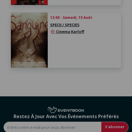
12:00 - Samedi, 15 Août
SPECII / SPECIES
Cinema Karloff
location_on
Restez À Jour Avec Vos Événements Préférés
S'abonner