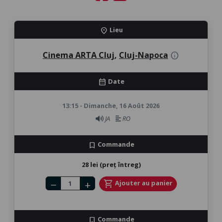
Lieu
location_on
Cinema ARTA Cluj
,
Cluj-Napoca
info
Date
calendar_month
13:15 - Dimanche, 16 Août 2026
JA
RO
Commande
bookmark
28 lei (preț întreg)
Number of tickets
shopping_cart
Ajouter au panier
remove
add
Commande
bookmark