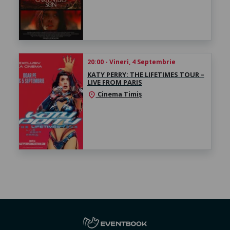
20:00 - Vineri, 4 Septembrie
KATY PERRY: THE LIFETIMES TOUR –
LIVE FROM PARIS
Cinema Timiș
location_on