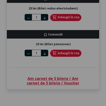
23 lei (Bilet redus elev/student)
Number of tickets
shopping_cart
Adaugă în coș
remove
add
Comandă
bookmark
23 lei (Bilet pensionar)
Number of tickets
shopping_cart
Adaugă în coș
remove
add
Am carnet de 5 bilete / Am
carnet de 5 bilete / Voucher