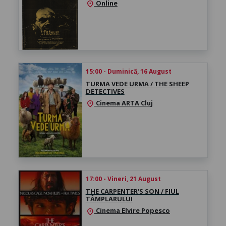
Online
location_on
15:00 - Duminică, 16 August
TURMA VEDE URMA / THE SHEEP
DETECTIVES
Cinema ARTA Cluj
location_on
17:00 - Vineri, 21 August
THE CARPENTER'S SON / FIUL
TÂMPLARULUI
Cinema Elvire Popesco
location_on