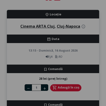
Locație
location_on
Cinema ARTA Cluj
,
Cluj-Napoca
info
Data
calendar_month
13:15 - Duminică, 16 August 2026
JA
RO
Comandă
bookmark
28 lei (preț întreg)
Number of tickets
shopping_cart
Adaugă în coș
remove
add
Comandă
bookmark