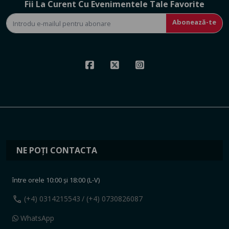
Fii La Curent Cu Evenimentele Tale Favorite
Abonează-te
NE POȚI CONTACTA
între orele 10:00 și 18:00 (L-V)
call
(+4) 0314215543
/ (+4) 0730826087
WhatsApp