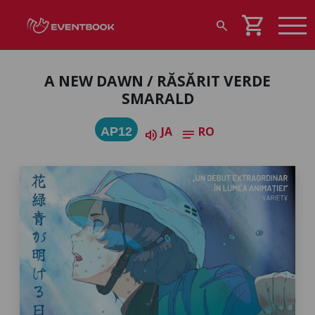
shopping_cart
search
A NEW DAWN / RĂSĂRIT VERDE
SMARALD
JA
RO
AP12
volume_up
notes