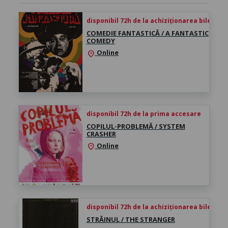
disponibil 72h de la achiziționarea biletului
COMEDIE FANTASTICĂ / A FANTASTIC
COMEDY
Online
location_on
disponibil 72h de la prima accesare
COPILUL-PROBLEMĂ / SYSTEM
CRASHER
Online
location_on
disponibil 72h de la achiziționarea biletului
STRĂINUL / THE STRANGER