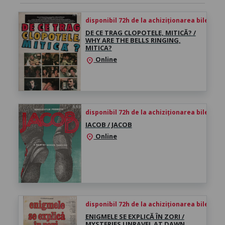
disponibil 72h de la achiziționarea biletului
DE CE TRAG CLOPOTELE, MITICĂ? /
WHY ARE THE BELLS RINGING,
MITICA?
Online
location_on
disponibil 72h de la achiziționarea biletului
IACOB / JACOB
Online
location_on
disponibil 72h de la achiziționarea biletului
ENIGMELE SE EXPLICĂ ÎN ZORI /
MYSTERIES UNRAVEL AT DAWN