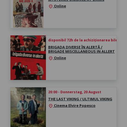
Online
location_on
disponibil 72h de la achiziționarea biletului
BRIGADA DIVERSE ÎN ALERTĂ /
BRIGADE MISCELLANEOUS IN ALLERT
Online
location_on
20:00 - Donnerstag, 20 August
THE LAST VIKING / ULTIMUL VIKING
Cinema Elvire Popesco
location_on