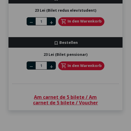
23 Lei (Bilet redus elev/student)
Number of tickets
shopping_cart
In den Warenkorb
remove
add
Bestellen
bookmark
23 Lei (Bilet pensionar)
Number of tickets
shopping_cart
In den Warenkorb
remove
add
Am carnet de 5 bilete / Am
carnet de 5 bilete / Voucher