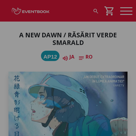
shopping_cart
search
A NEW DAWN / RĂSĂRIT VERDE
SMARALD
JA
RO
AP12
volume_up
notes