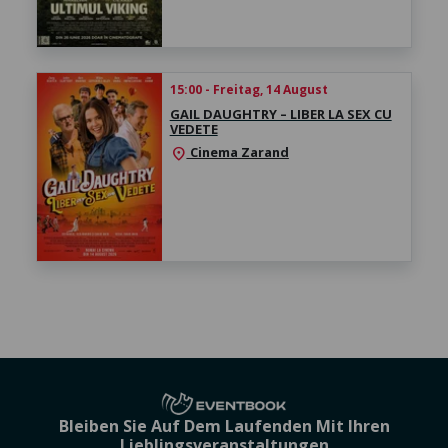
15:00 - Freitag, 14 August
GAIL DAUGHTRY – LIBER LA SEX CU
VEDETE
Cinema Zarand
location_on
Bleiben Sie Auf Dem Laufenden Mit Ihren
Lieblingsveranstaltungen