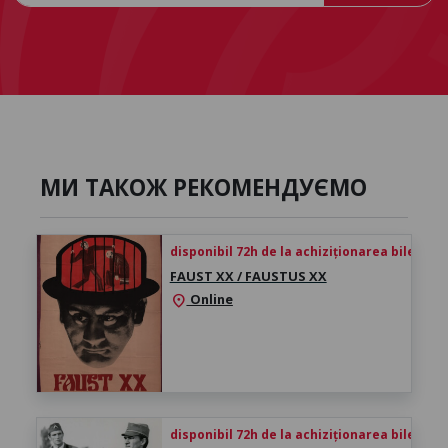
МИ ТАКОЖ РЕКОМЕНДУЄМО
disponibil 72h de la achiziționarea biletului
FAUST XX / FAUSTUS XX
Online
location_on
disponibil 72h de la achiziționarea biletului