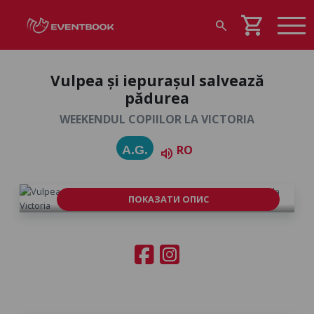
shopping_cart
search
Vulpea și iepurașul salvează
pădurea
WEEKENDUL COPIILOR LA VICTORIA
RO
A.G.
volume_up
ПОКАЗАТИ ОПИС