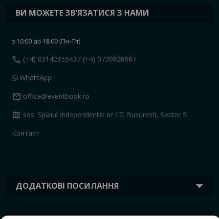
ВИ МОЖЕТЕ ЗВ'ЯЗАТИСЯ З НАМИ
з 10:00 до 18:00 (Пн-Пт)
call
(+4) 0314215543
/ (+4) 0730826087
WhatsApp
mail
office@eventbook.ro
map
sos. Splaiul Independentei nr 17, Bucuresti, Sector 5
Контакт
ДОДАТКОВІ ПОСИЛАННЯ