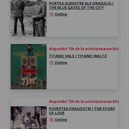
PORȚILE ALBASTRE ALE ORAȘULUI /
THE BLUE GATES OF THE CITY
Online
location_on
disponibil 72h de la achiziționarea biletului
TITANIC VALS / TITANIC WALTZ
Online
location_on
disponibil 72h de la achiziționarea biletului
POVESTEA DRAGOSTEI / THE STORY
OF LOVE
Online
location_on