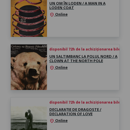
UN OM ÎN LODEN / A MAN IN A
LODEN COAT
Online
location_on
disponibil 72h de la achiziționarea biletului
UN SALTIMBANC LA POLUL NORD / A
CLOWN AT THE NORTH POLE
Online
location_on
disponibil 72h de la achiziționarea biletului
DECLARAȚIE DE DRAGOSTE /
DECLARATION OF LOVE
Online
location_on