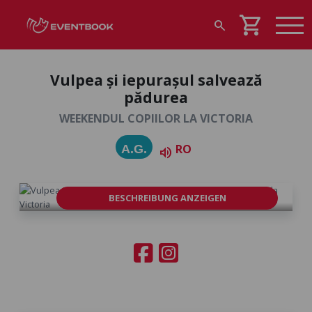
shopping_cart
search
Vulpea și iepurașul salvează
pădurea
WEEKENDUL COPIILOR LA VICTORIA
RO
A.G.
volume_up
BESCHREIBUNG ANZEIGEN