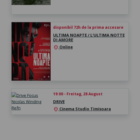
disponibil 72h de la prima accesare
ULTIMA NOAPTE / L'ULTIMA NOTTE
DI AMORE
Online
location_on
19:00 - Freitag, 28 August
DRIVE
Cinema Studio Timișoara
location_on