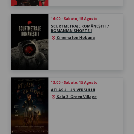
16:00 - Sabato, 15 Agosto
SCURTMETRAJE ROMÂNEȘTI I /
ROMANIAN SHORTS I
Cinema Ion Hobana
location_on
13:00 - Sabato, 15 Agosto
ATLASUL UNIVERSULUI
Sala 3, Green Village
location_on