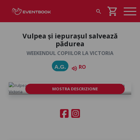
shopping_cart
search
Vulpea și iepurașul salvează
pădurea
WEEKENDUL COPIILOR LA VICTORIA
RO
A.G.
volume_up
MOSTRA DESCRIZIONE