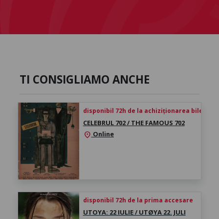
TI CONSIGLIAMO ANCHE
disponibil 72h de la achiziționarea biletului
CELEBRUL 702 / THE FAMOUS 702
Online
location_on
disponibil 72h de la prima accesare
UTOYA: 22 IULIE / UTØYA 22. JULI