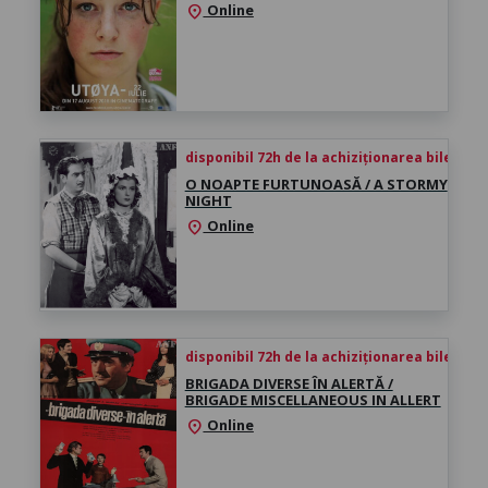
Online
location_on
disponibil 72h de la achiziționarea biletului
O NOAPTE FURTUNOASĂ / A STORMY
NIGHT
Online
location_on
disponibil 72h de la achiziționarea biletului
BRIGADA DIVERSE ÎN ALERTĂ /
BRIGADE MISCELLANEOUS IN ALLERT
Online
location_on