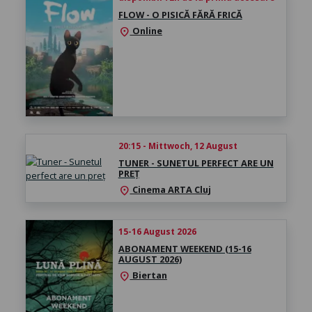
FLOW - O PISICĂ FĂRĂ FRICĂ
Online
location_on
20:15 - Mittwoch, 12 August
TUNER - SUNETUL PERFECT ARE UN
PREȚ
Cinema ARTA Cluj
location_on
15-16 August 2026
ABONAMENT WEEKEND (15-16
AUGUST 2026)
Biertan
location_on