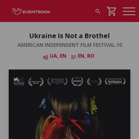
shopping_cart
search
Ukraine Is Not a Brothel
AMERICAN INDEPENDENT FILM FESTIVAL.10
UA, EN
EN, RO
volume_up
notes