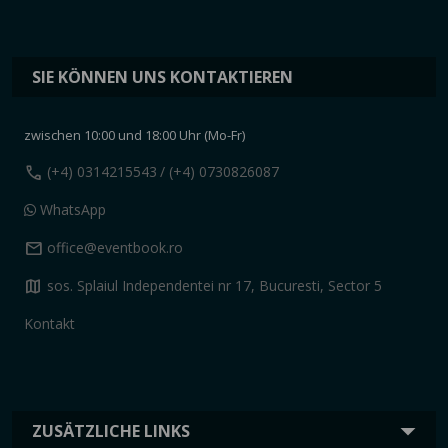
SIE KÖNNEN UNS KONTAKTIEREN
zwischen 10:00 und 18:00 Uhr (Mo-Fr)
call
(+4) 0314215543
/ (+4) 0730826087
WhatsApp
mail
office@eventbook.ro
map
sos. Splaiul Independentei nr 17, Bucuresti, Sector 5
Kontakt
ZUSÄTZLICHE LINKS