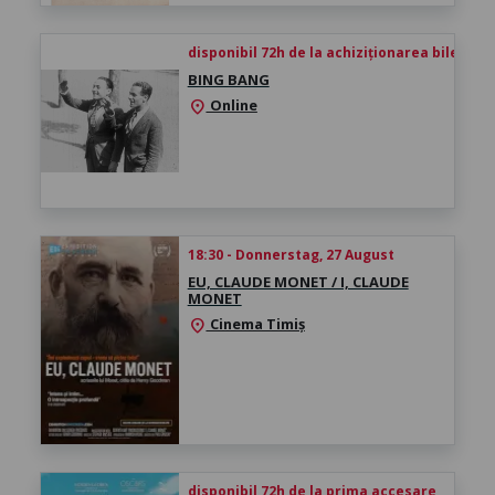
disponibil 72h de la achiziționarea biletului
BING BANG
Online
location_on
18:30 - Donnerstag, 27 August
EU, CLAUDE MONET / I, CLAUDE
MONET
Cinema Timiș
location_on
disponibil 72h de la prima accesare