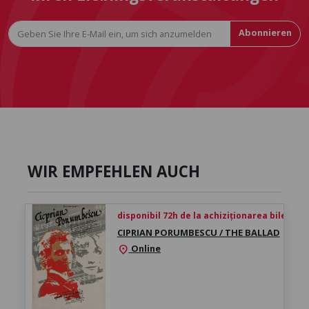
Abonnieren
WIR EMPFEHLEN AUCH
disponibil 72h de la achiziționarea biletului
CIPRIAN PORUMBESCU / THE BALLAD
Online
location_on