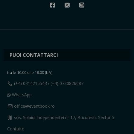
PUOI CONTATTARCI
tra le 10:00 e le 18:00 (L-V)
call
(+4) 0314215543
/ (+4) 0730826087
WhatsApp
mail
office@eventbook.ro
map
sos. Splaiul Independentei nr 17, Bucuresti, Sector 5
Contatto