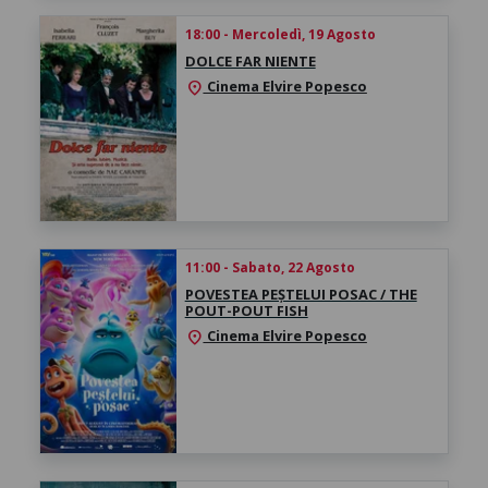
18:00 - Mercoledì, 19 Agosto
DOLCE FAR NIENTE
Cinema Elvire Popesco
location_on
11:00 - Sabato, 22 Agosto
POVESTEA PEȘTELUI POSAC / THE
POUT-POUT FISH
Cinema Elvire Popesco
location_on