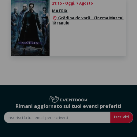
21:15 - Oggi, 7 Agosto
MATRIX
Grădina de vară - Cinema Muzeul
location_on
Țăranului
Rimani aggiornato sui tuoi eventi preferiti
Iscriviti