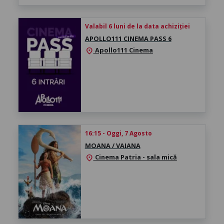
Valabil 6 luni de la data achiziției
APOLLO111 CINEMA PASS 6
Apollo111 Cinema
location_on
16:15 - Oggi, 7 Agosto
MOANA / VAIANA
Cinema Patria - sala mică
location_on