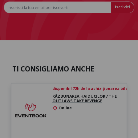
Iscriviti
TI CONSIGLIAMO ANCHE
disponibil 72h de la achiziționarea biletului
RĂZBUNAREA HAIDUCILOR / THE
OUTLAWS TAKE REVENGE
Online
location_on