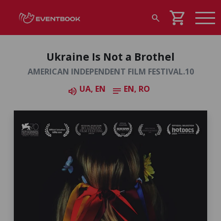
shopping_cart
search
Ukraine Is Not a Brothel
AMERICAN INDEPENDENT FILM FESTIVAL.10
UA, EN
EN, RO
volume_up
notes