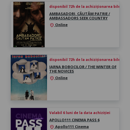
disponibil 72h de la achiziționarea biletului
AMBASADORI, CĂUTĂM PATRIE /
AMBASSADORS SEEK COUNTRY
Online
location_on
disponibil 72h de la achiziționarea biletului
IARNA BOBOCILOR / THE WINTER OF
THE NOVICES
Online
location_on
Valabil 6 luni de la data achiziției
APOLLO111 CINEMA PASS 6
Apollo111 Cinema
location_on