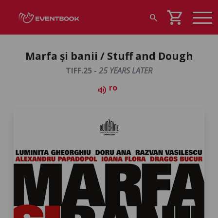
shopping_cart
search
Marfa și banii / Stuff and Dough
TIFF.25 -
25 YEARS LATER
ro
volume_up