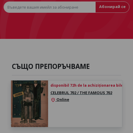
Абонирай се
СЪЩО ПРЕПОРЪЧВАМЕ
disponibil 72h de la achiziționarea biletului
CELEBRUL 702 / THE FAMOUS 702
Online
location_on