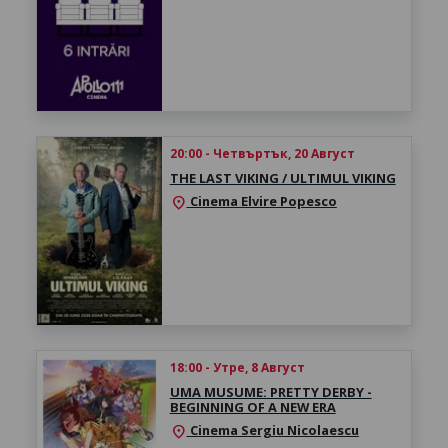
20:00 - Четвъртък, 20 Август
THE LAST VIKING / ULTIMUL VIKING
Cinema Elvire Popesco
location_on
18:00 - Утре, 8 Август
UMA MUSUME: PRETTY DERBY -
BEGINNING OF A NEW ERA
Cinema Sergiu Nicolaescu
location_on