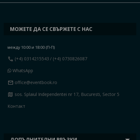
МОЖЕТЕ ДА СЕ СВЪРЖЕТЕ С НАС
между 10:00 и 18:00 (П-П)
call
(+4) 0314215543
/ (+4) 0730826087
WhatsApp
mail
office@eventbook.ro
map
sos. Splaiul Independentei nr 17, Bucuresti, Sector 5
Контакт
ДОПЪЛНИТЕЛНИ ВРЪЗКИ