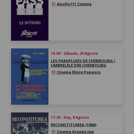
Apollo111 Cinema
location_on
18:00 - Sábado, 29 Agosto
LES PARAPLUIES DE CHERBOURG /
UMBRELELE DIN CHERBOURG
Cinema Elvire Popesco
location_on
17:30 - Hoy, 8 Agosto
RECONSTITUIREA (1968)
Cinema Ateneu Iași
location_on