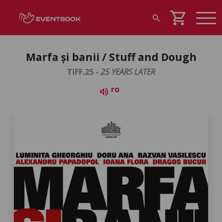
shopping_cart
search
Marfa și banii / Stuff and Dough
TIFF.25 -
25 YEARS LATER
ro
volume_up