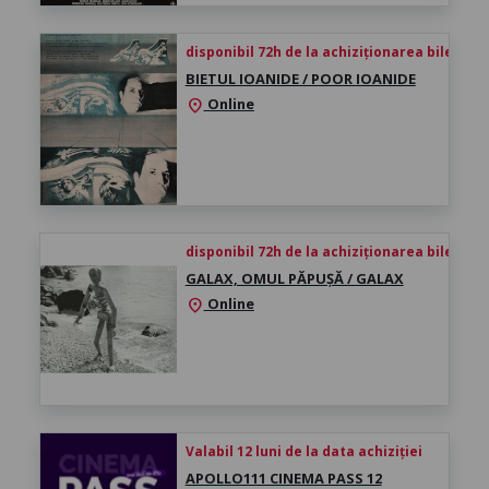
disponibil 72h de la achiziționarea biletului
BIETUL IOANIDE / POOR IOANIDE
Online
location_on
disponibil 72h de la achiziționarea biletului
GALAX, OMUL PĂPUȘĂ / GALAX
Online
location_on
Valabil 12 luni de la data achiziției
APOLLO111 CINEMA PASS 12