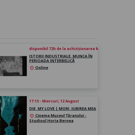
disponibil 72h de la achiziționarea biletului
ISTORII INDUSTRIALE. MUNCA ÎN
PERIOADA INTERBELICĂ
Online
location_on
17:15 - Miercuri, 12 August
DIE, MY LOVE | MORI, IUBIREA MEA
Cinema Muzeul Țăranului -
location_on
Studioul Horia Bernea