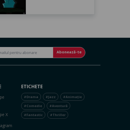
Abonează-te
E
ETICHETE
pe
#Drama
#Jazz
#Animație
#Comedie
#Aventură
pe X
#Fantastic
#Thriller
tagram