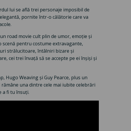
dul lui se află trei personaje imposibil de
legantă, pornite într-o călătorie care va
acole.
un road movie cult plin de umor, emoție și
r-o scenă pentru costume extravagante,
strălucitoare, întâlniri bizare și
, cei trei învață să se accepte pe ei înșiși și
p, Hugo Weaving și Guy Pearce, plus un
 rămâne una dintre cele mai iubite celebrări
a fi tu însuți.