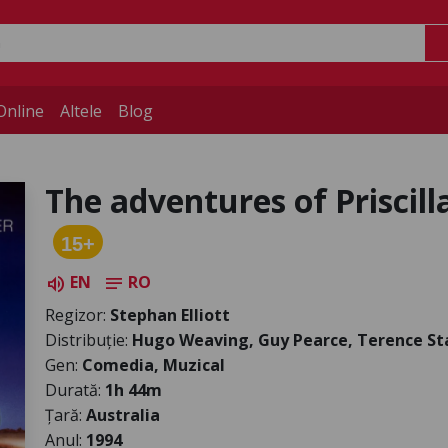
Online
Altele
Blog
The adventures of Priscil
15+
EN
RO
volume_up
notes
Regizor:
Stephan Elliott
Distribuție:
Hugo Weaving, Guy Pearce, Terence S
Gen:
Comedia, Muzical
Durată:
1h 44m
Țară:
Australia
Anul:
1994