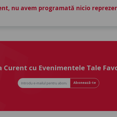
nt, nu avem programată nicio reprezent
la Curent cu Evenimentele Tale Fav
Abonează-te