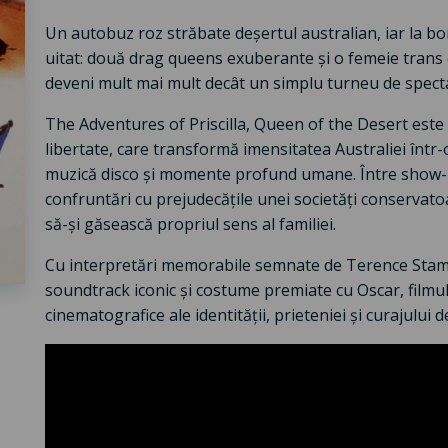
Un autobuz roz străbate deșertul australian, iar la bor
uitat: două drag queens exuberante și o femeie trans e
deveni mult mai mult decât un simplu turneu de spect
The Adventures of Priscilla, Queen of the Desert este 
libertate, care transformă imensitatea Australiei înt
muzică disco și momente profund umane. Între show-uri 
confruntări cu prejudecățile unei societăți conservatoare
să-și găsească propriul sens al familiei.
Cu interpretări memorabile semnate de Terence Stam
soundtrack iconic și costume premiate cu Oscar, filmul
cinematografice ale identității, prieteniei și curajului de 