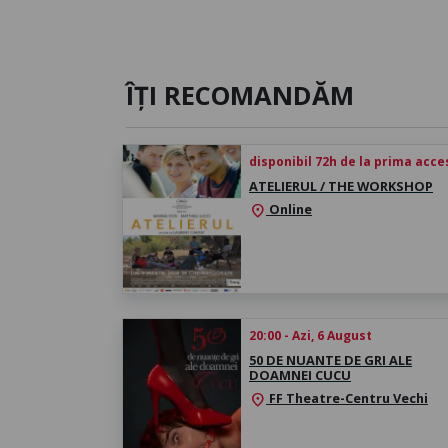
ÎȚI RECOMANDĂM
disponibil 72h de la prima acc
ATELIERUL / THE WORKSHOP
Online
location_on
20:00 - Azi, 6 August
50 DE NUANTE DE GRI ALE
DOAMNEI CUCU
FF Theatre-Centru Vechi
location_on