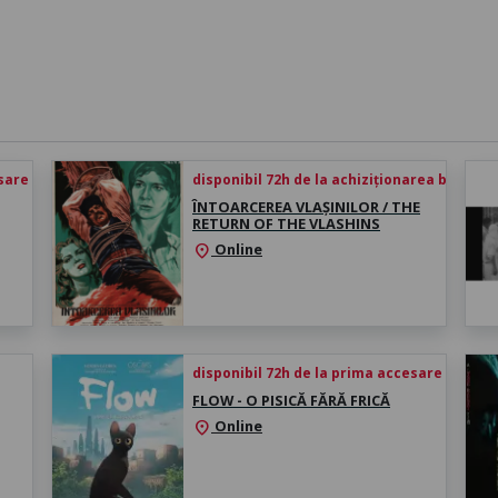
esare
disponibil 72h de la achiziționarea biletului
ÎNTOARCEREA VLAȘINILOR / THE
RETURN OF THE VLASHINS
Online
location_on
disponibil 72h de la prima accesare
FLOW - O PISICĂ FĂRĂ FRICĂ
Online
location_on