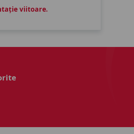
ație viitoare.
orite