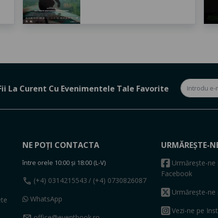
Fii La Curent Cu Evenimentele Tale Favorite
NE POȚI CONTACTA
URMĂREȘTE-N
între orele 10:00 și 18:00 (L-V)
Urmărește-ne 
Facebook
call
(+4) 0314215543
/ (+4) 0730826087
Urmărește-ne 
WhatsApp
ete
Vezi-ne pe Ins
mail
office@eventbook.ro