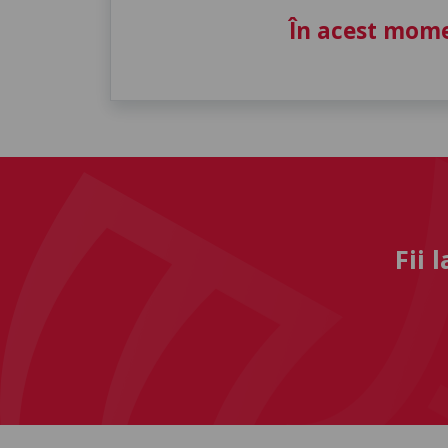
În acest mome
Fii 