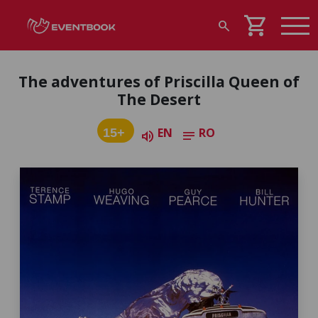
shopping_cart
search
The adventures of Priscilla Queen of
The Desert
EN
RO
15+
volume_up
notes