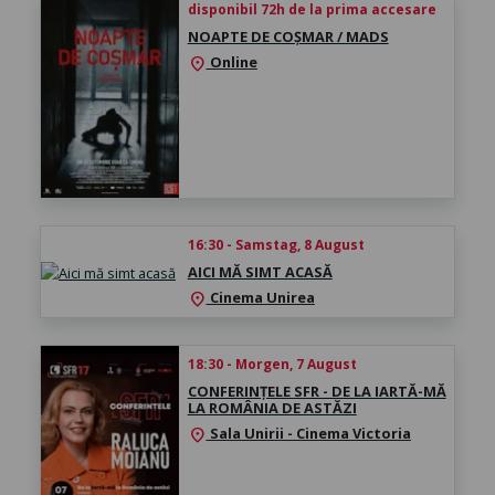
disponibil 72h de la prima accesare
NOAPTE DE COȘMAR / MADS
Online
location_on
16:30 - Samstag, 8 August
AICI MĂ SIMT ACASĂ
Cinema Unirea
location_on
18:30 - Morgen, 7 August
CONFERINȚELE SFR - DE LA IARTĂ-MĂ
LA ROMÂNIA DE ASTĂZI
Sala Unirii - Cinema Victoria
location_on