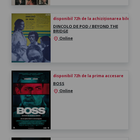
disponibil 72h de la achiziționarea biletului
DINCOLO DE POD / BEYOND THE
BRIDGE
Online
location_on
disponibil 72h de la prima accesare
BOSS
Online
location_on