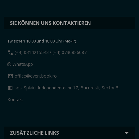
SIE KÖNNEN UNS KONTAKTIEREN
zwischen 10:00 und 18:00 Uhr (Mo-Fr)
call
(+4) 0314215543
/ (+4) 0730826087
WhatsApp
mail
office@eventbook.ro
map
sos. Splaiul Independentei nr 17, Bucuresti, Sector 5
Kontakt
ZUSÄTZLICHE LINKS