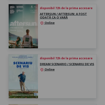
disponibil 72h de la prima accesare
AFTERSUN / AFTERSUN: A FOST
ODATĂ CA O VARĂ
Online
location_on
disponibil 72h de la prima accesare
DREAM SCENARIO / SCENARIU DE VIS
Online
location_on