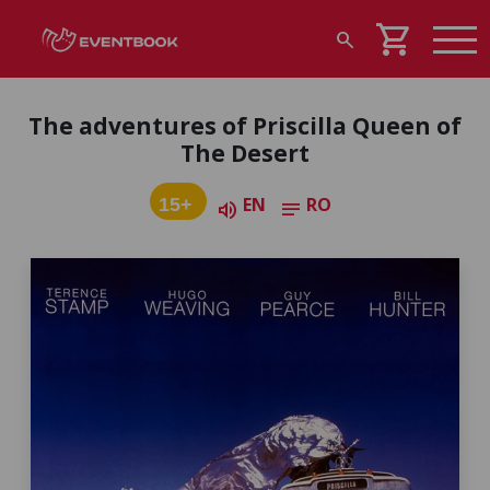
shopping_cart
search
The adventures of Priscilla Queen of
The Desert
EN
RO
15+
volume_up
notes