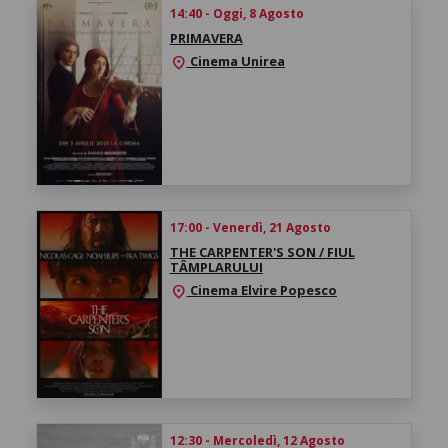
14:40 - Oggi, 8 Agosto
PRIMAVERA
Cinema Unirea
location_on
17:00 - Venerdì, 21 Agosto
THE CARPENTER'S SON / FIUL
TÂMPLARULUI
Cinema Elvire Popesco
location_on
12:30 - Mercoledì, 12 Agosto