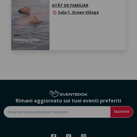
ATÂT DE FAMILIAR
Sala 1, Green Village
location_on
Rimani aggiornato sui tuoi eventi preferiti
Iscriviti