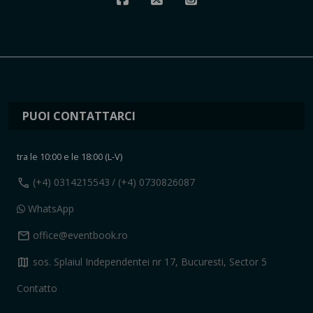
PUOI CONTATTARCI
tra le 10:00 e le 18:00 (L-V)
call
(+4) 0314215543
/ (+4) 0730826087
WhatsApp
mail
office@eventbook.ro
map
sos. Splaiul Independentei nr 17, Bucuresti, Sector 5
Contatto