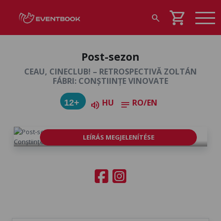
shopping_cart
search
Post-sezon
CEAU, CINECLUB! – RETROSPECTIVĂ ZOLTÁN
FÁBRI: CONȘTIINȚE VINOVATE
HU
RO/EN
12+
volume_up
notes
LEÍRÁS MEGJELENÍTÉSE