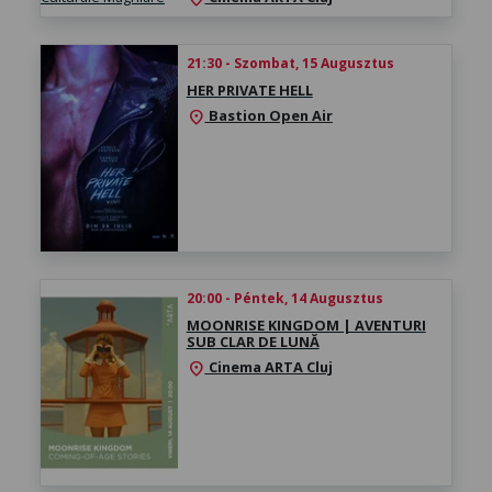
21:30 - Szombat, 15 Augusztus
HER PRIVATE HELL
Bastion Open Air
location_on
20:00 - Péntek, 14 Augusztus
MOONRISE KINGDOM | AVENTURI
SUB CLAR DE LUNĂ
Cinema ARTA Cluj
location_on