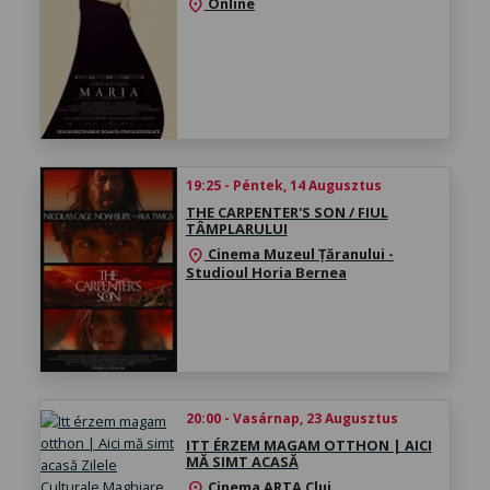
Online
location_on
19:25 - Péntek, 14 Augusztus
THE CARPENTER'S SON / FIUL
TÂMPLARULUI
Cinema Muzeul Țăranului -
location_on
Studioul Horia Bernea
20:00 - Vasárnap, 23 Augusztus
ITT ÉRZEM MAGAM OTTHON | AICI
MĂ SIMT ACASĂ
Cinema ARTA Cluj
location_on