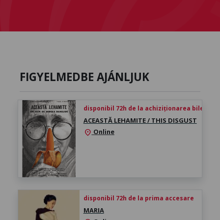
FIGYELMEDBE AJÁNLJUK
disponibil 72h de la achiziționarea biletului
ACEASTĂ LEHAMITE / THIS DISGUST
Online
location_on
disponibil 72h de la prima accesare
MARIA