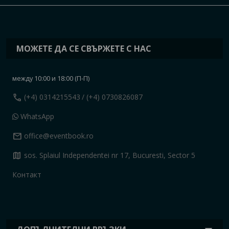
МОЖЕТЕ ДА СЕ СВЪРЖЕТЕ С НАС
между 10:00 и 18:00 (П-П)
call
(+4) 0314215543
/ (+4) 0730826087
WhatsApp
mail
office@eventbook.ro
map
sos. Splaiul Independentei nr 17, Bucuresti, Sector 5
Контакт