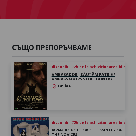
СЪЩО ПРЕПОРЪЧВАМЕ
disponibil 72h de la achiziționarea biletului
AMBASADORI, CĂUTĂM PATRIE /
AMBASSADORS SEEK COUNTRY
Online
location_on
disponibil 72h de la achiziționarea biletului
IARNA BOBOCILOR / THE WINTER OF
THE NOVICES