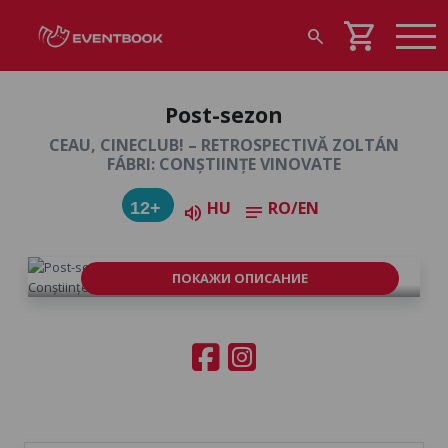
shopping_cart
search
Post-sezon
CEAU, CINECLUB! – RETROSPECTIVĂ ZOLTÁN
FÁBRI: CONȘTIINȚE VINOVATE
HU
RO/EN
12+
volume_up
notes
ПОКАЖИ ОПИСАНИЕ