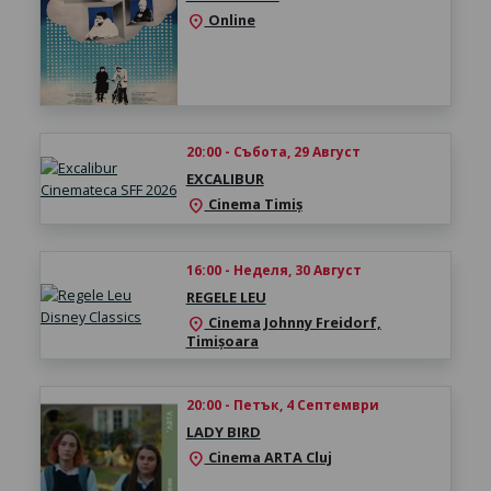
Online
location_on
20:00 - Събота, 29 Август
EXCALIBUR
Cinema Timiș
location_on
16:00 - Неделя, 30 Август
REGELE LEU
Cinema Johnny Freidorf,
location_on
Timișoara
20:00 - Петък, 4 Септември
LADY BIRD
Cinema ARTA Cluj
location_on