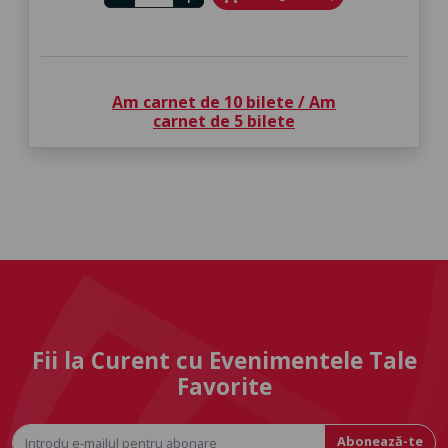
Am carnet de 10 bilete / Am
carnet de 5 bilete
Fii la Curent cu Evenimentele Tale
Favorite
Abonează-te