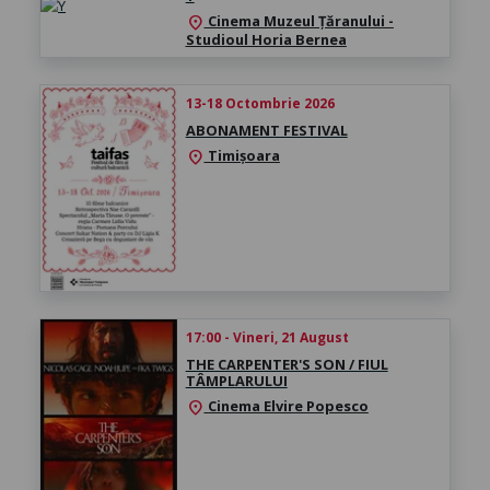
Cinema Muzeul Țăranului -
location_on
Studioul Horia Bernea
13-18 Octombrie 2026
ABONAMENT FESTIVAL
Timișoara
location_on
17:00 - Vineri, 21 August
THE CARPENTER'S SON / FIUL
TÂMPLARULUI
Cinema Elvire Popesco
location_on