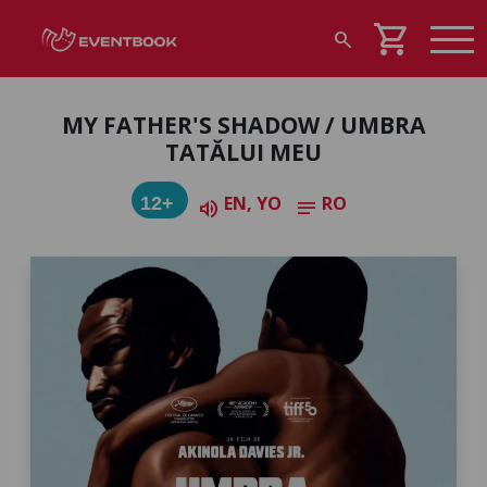
shopping_cart
search
MY FATHER'S SHADOW / UMBRA
TATĂLUI MEU
EN, YO
RO
12+
volume_up
notes