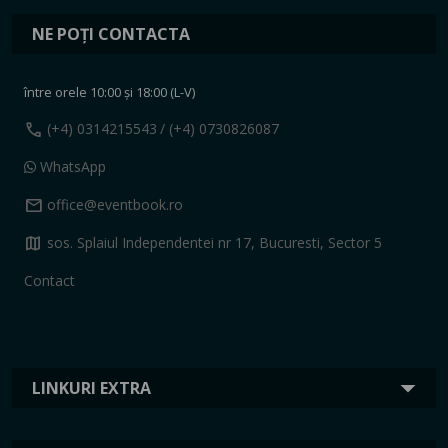
NE POȚI CONTACTA
între orele 10:00 și 18:00 (L-V)
call
(+4) 0314215543
/ (+4) 0730826087
WhatsApp
mail
office@eventbook.ro
map
sos. Splaiul Independentei nr 17, Bucuresti, Sector 5
Contact
LINKURI EXTRA