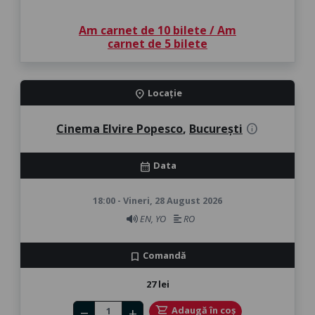
Am carnet de 10 bilete / Am
carnet de 5 bilete
Locație
location_on
Cinema Elvire Popesco
,
București
info
Data
calendar_month
18:00 - Vineri, 28 August 2026
EN, YO
RO
Comandă
bookmark
27 lei
Number of tickets
shopping_cart
Adaugă în coș
remove
add