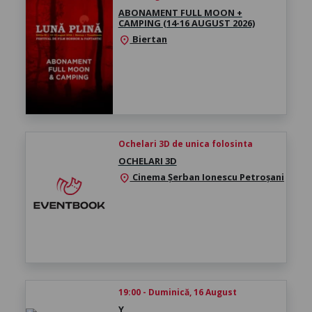
ABONAMENT FULL MOON +
CAMPING (14-16 AUGUST 2026)
Biertan
location_on
Ochelari 3D de unica folosinta
OCHELARI 3D
Cinema Şerban Ionescu Petroșani
location_on
19:00 - Duminică, 16 August
Y